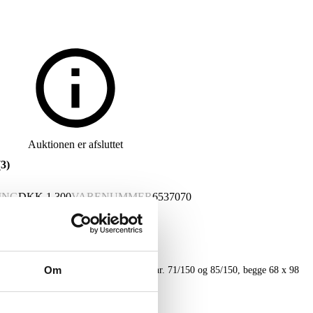
Auktionen er afsluttet
(3)
ING
DKK
1.300
VARENUMMER
6537070
Om
 71/150 og 85/150, begge 68 x 98
9 x 70 (51 x 71) cm. (3) (cd).