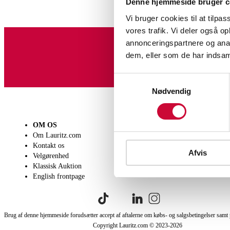
Denne hjemmeside bruger c
Vi bruger cookies til at tilpas
vores trafik. Vi deler også 
annonceringspartnere og anal
dem, eller som de har indsaml
Tilmeld dig vores nyheds
Samtykkevalg
Nødvendig
OM OS
SÆLG
KØB
Om Lauritz.com
Få en vurdering
Lever
Kontakt os
Indlevering
Afhen
Afvis
Velgørenhed
Salgsvilkår
Person
Klassisk Auktion
Købsv
English frontpage
Brug af denne hjemmeside forudsætter accept af aftalerne om købs- og salgsbetingelser samt 
Copyright Lauritz.com © 2023-
2026