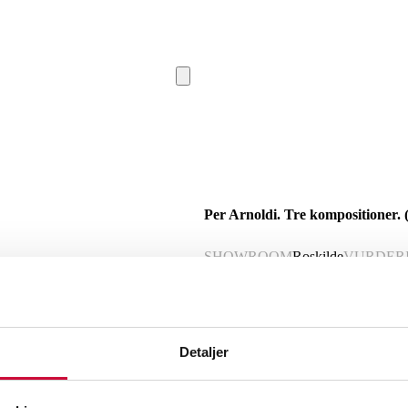
Per Arnoldi. Tre kompositioner. 
SHOWROOM
Roskilde
VURDER
Beskrivelse
Detaljer
Per Arnoldi (f. 1941). Tre kompositioner. Litografier alle sign. i bly Arnoldi. nr.
(70 x 100) .samt 1 mindre nr. 76/150. 4