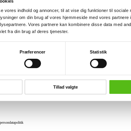
ookies
Lignende varer
se vores indhold og annoncer, til at vise dig funktioner til sociale
oplysninger om din brug af vores hjemmeside med vores partnere i
ysepartnere. Vores partnere kan kombinere disse data med andr
et fra din brug af deres tjenester.
brev og modtag nyheder samt tilbud direkte i din email.
Præferencer
Statistik
ing
tning
Tillad valgte
datapolitik
ilkår
persondatapolitik