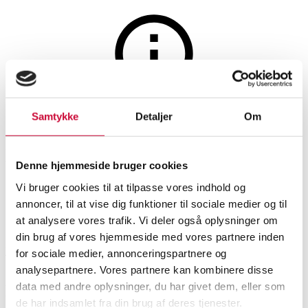
Auktionen er afsluttet
Samtykke
Detaljer
Om
Robert Jacobsen: Kompositon.
Radering
Denne hjemmeside bruger cookies
Vi bruger cookies til at tilpasse vores indhold og
annoncer, til at vise dig funktioner til sociale medier og til
SHOWROOM
VURDERING
VARENUMMER
at analysere vores trafik. Vi deler også oplysninger om
din brug af vores hjemmeside med vores partnere inden
Hørsholm
DKK
2.000
6546754
for sociale medier, annonceringspartnere og
analysepartnere. Vores partnere kan kombinere disse
Grafik og fotografi
data med andre oplysninger, du har givet dem, eller som
Beskrivelse
de har indsamlet fra din brug af deres tjenester.