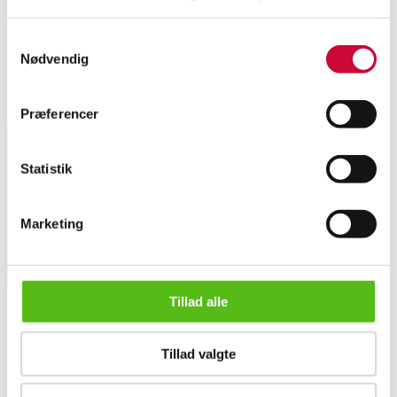
Robert Jacobsen (1912-1993): Kompositon. Radering. sign. med bly og
Samtykkevalg
numm. V/XX. Indrammet med bredt passepartout, lysmål 25 x 29 cm,
Nødvendig
rammemål 47 x 49 cm.
Lignende varer
Præferencer
Statistik
Tilmeld dig vores nyhedsbrev og modtag nyheder samt
tilbud direkte i din email.
Marketing
Tillad alle
Robert Jacobsen: Kompositon. Radering
Tillad valgte
OM OS
Om Lauritz.com
Kontakt os