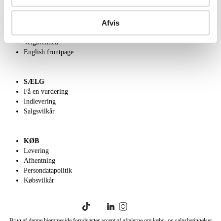
OM OS
Afvis
Om Lauritz.com
Kontakt os
Velgørenhed
English frontpage
SÆLG
Få en vurdering
Indlevering
Salgsvilkår
KØB
Levering
Afhentning
Persondatapolitik
Købsvilkår
Brug af denne hjemmeside forudsætter accept af aftalerne om købs- og salgsbetingelser