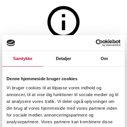
Auktionen er afsluttet
Moderne vedhæng af 18 kt.
Samtykke
Detaljer
Om
hvidguld prydet med talrige
baguette og brillantslebne
Denne hjemmeside bruger cookies
Vi bruger cookies til at tilpasse vores indhold og
diamanter
annoncer, til at vise dig funktioner til sociale medier og til
at analysere vores trafik. Vi deler også oplysninger om
din brug af vores hjemmeside med vores partnere inden
SHOWROOM
VURDERING
VARENUMMER
for sociale medier, annonceringspartnere og
Halskæder, vedhæng
analysepartnere. Vores partnere kan kombinere disse
Aarhus
DKK
15.000
6554740