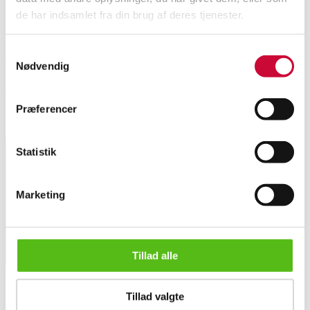
Beskrivelse
de har indsamlet fra din brug af deres tjenester.
Fire vintage herrearmbåndsure, Omega De Ville Quartz i forgyldt stål,
Samtykkevalg
quartzværk, Certina Waterking Automatic, Seiko Hi-Beat, automatic, samt
Nødvendig
Buren automatic. Batteri skal skiftes, de øvrige med automatisk værk går.
(4)
Præferencer
Lignende varer
Statistik
Tilmeld dig vores nyhedsbrev og modtag nyheder samt
tilbud direkte i din email.
Marketing
Tillad alle
Fire vintage herrearmbåndsure, Omega, Certina, Seiko samt Bu...
Tillad valgte