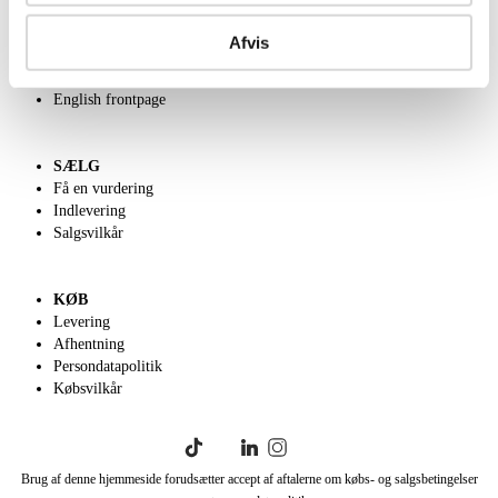
OM OS
Om Lauritz.com
Afvis
Kontakt os
Velgørenhed
English frontpage
SÆLG
Få en vurdering
Indlevering
Salgsvilkår
KØB
Levering
Afhentning
Persondatapolitik
Købsvilkår
Brug af denne hjemmeside forudsætter accept af aftalerne om købs- og salgsbetingelser