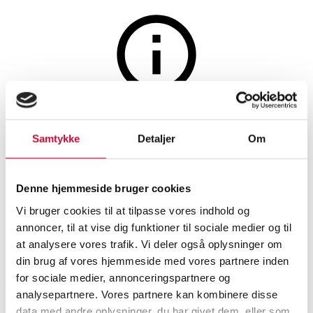
Auktionen er afsluttet
Fire vintage
Samtykke
Detaljer
Om
herrearmbåndsure, Omega,
Denne hjemmeside bruger cookies
Certina, Seiko samt Buren. (4)
Vi bruger cookies til at tilpasse vores indhold og
annoncer, til at vise dig funktioner til sociale medier og til
SHOWROOM
VURDERING
VARENUMMER
at analysere vores trafik. Vi deler også oplysninger om
din brug af vores hjemmeside med vores partnere inden
for sociale medier, annonceringspartnere og
Vejle
DKK
2.400
6595435
Herreure
analysepartnere. Vores partnere kan kombinere disse
data med andre oplysninger, du har givet dem, eller som