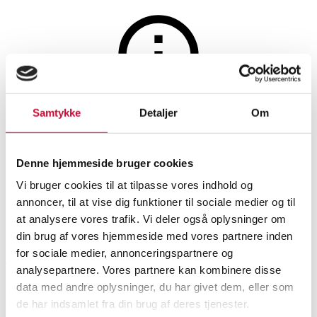
Auktionen er afsluttet
Samtykke
Detaljer
Om
Servantesæt af porcelæn med
Denne hjemmeside bruger cookies
stativ.
Vi bruger cookies til at tilpasse vores indhold og
annoncer, til at vise dig funktioner til sociale medier og til
at analysere vores trafik. Vi deler også oplysninger om
SHOWROOM
VURDERING
VARENUMMER
din brug af vores hjemmeside med vores partnere inden
for sociale medier, annonceringspartnere og
Roskilde
DKK
1.000
6547111
analysepartnere. Vores partnere kan kombinere disse
data med andre oplysninger, du har givet dem, eller som
Samleobjekter
Beskrivelse
de har indsamlet fra din brug af deres tjenester.