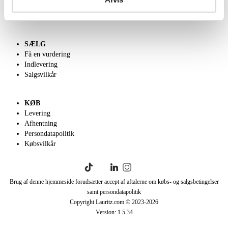
Klassisk Auktion
English frontpage
SÆLG
Få en vurdering
Indlevering
Salgsvilkår
KØB
Levering
Afhentning
Persondatapolitik
Købsvilkår
Brug af denne hjemmeside forudsætter accept af aftalerne om købs- og salgsbetingelser
samt persondatapolitik
Copyright Lauritz.com © 2023-
2026
Version:
1.5.34