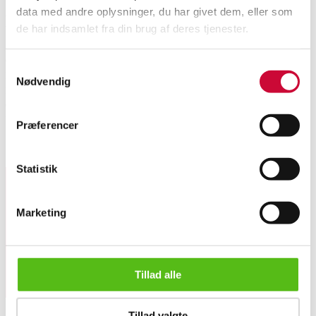
data med andre oplysninger, du har givet dem, eller som
Beskrivelse
de har indsamlet fra din brug af deres tjenester.
Gerrit Reitveld for HAY. Udendørs bænk / spisebordsbænk af vandbaseret
Samtykkevalg
lakeret massivt fyrretræ. L. 135, D 64, H 81, SH 45 cm. Formgivet i 1934.
Nødvendig
Fremstillet hos HAY. Crate Collection blevet relanceret i et Rietveld
Originals x HAY-samarbejde, til både indendørs- samt udendørs brug.
Ubrugt, i original indpakning. Modelfoto.
Præferencer
Lignende varer
Statistik
Tilmeld dig vores nyhedsbrev og modtag nyheder samt
Marketing
tilbud direkte i din email.
Gerrit Reitveld for HAY. Udendørs bænk. Crate Collection. Na...
Tillad alle
Tillad valgte