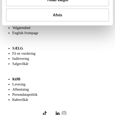
OM OS
Afvis
Om Lauritz.com
Kontakt os
Velgørenhed
English frontpage
SÆLG
Få en vurdering
Indlevering
Salgsvilkår
KØB
Levering
Afhentning
Persondatapolitik
Købsvilkår