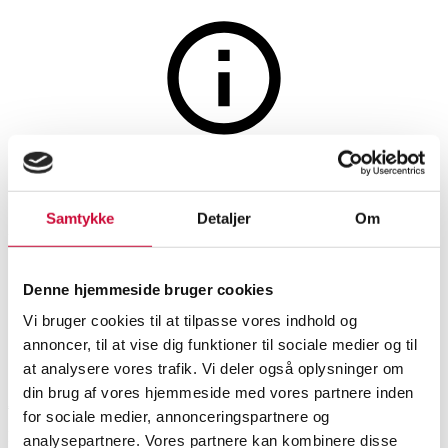
Auktionen er afsluttet
Gerrit Reitveld for HAY.
Samtykke
Detaljer
Om
Udendørs bænk. Crate
Collection. Natur.
Denne hjemmeside bruger cookies
Vi bruger cookies til at tilpasse vores indhold og
annoncer, til at vise dig funktioner til sociale medier og til
SHOWROOM
VURDERING
VARENUMMER
at analysere vores trafik. Vi deler også oplysninger om
din brug af vores hjemmeside med vores partnere inden
Aarhus
DKK
2.000
6585657
Havemøbler
for sociale medier, annonceringspartnere og
Momsvare
analysepartnere. Vores partnere kan kombinere disse