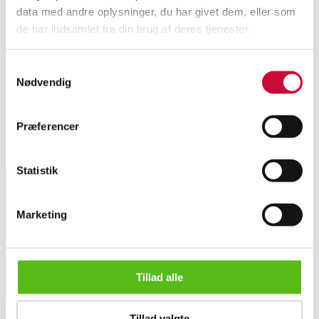
data med andre oplysninger, du har givet dem, eller som
Beskrivelse
de har indsamlet fra din brug af deres tjenester.
Ronan og Erwan Bouroullec. Havebænk med ryglæn, stel af pulverlakeret
Samtykkevalg
stål, i farven 'Chalk Beige'. H. 79 cm. L. 114 cm. D. 55, SH 46 cm. Inkl.
Nødvendig
polstret hynde af beige vandafvisende tekstil, farven 'Yeast'. Fremstillet hos
HAY, model Balcony Dining Bench. Fremstår ubrugt i original indpakning.
Modelfotos.
Præferencer
Lignende varer
Statistik
Tilmeld dig vores nyhedsbrev og modtag nyheder samt
Marketing
tilbud direkte i din email.
Ronan og Erwan Bouroullec for HAY. Havebænk, model Balcony. ...
Tillad alle
Tillad valgte