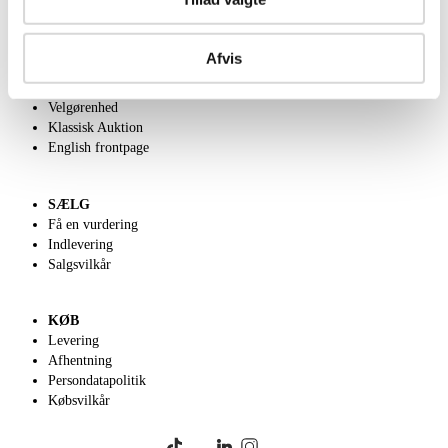
OM OS
Afvis
Om Lauritz.com
Kontakt os
Velgørenhed
Klassisk Auktion
English frontpage
SÆLG
Få en vurdering
Indlevering
Salgsvilkår
KØB
Levering
Afhentning
Persondatapolitik
Købsvilkår