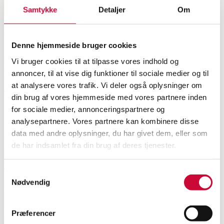
Market
Samtykke
Detaljer
Om
Beskrivelse
Denne hjemmeside bruger cookies
Ronan og Erwan Bouroullec for HAY. Par Barstole - Model Balcony. I
Vi bruger cookies til at tilpasse vores indhold og
farven 'Dark Forest'. Mål. H. 65 cm. Fremstillet af pulverlakeret stål. Kan
annoncer, til at vise dig funktioner til sociale medier og til
bruges indendørs og udendørs. Fremstår i original emballage. Modelfoto.
at analysere vores trafik. Vi deler også oplysninger om
(2)
din brug af vores hjemmeside med vores partnere inden
for sociale medier, annonceringspartnere og
Informationer om auktionen
analysepartnere. Vores partnere kan kombinere disse
data med andre oplysninger, du har givet dem, eller som
Vi afholder Design Outlet auktion i Horsens over bl.a. fotoprøver, 
de har indsamlet fra din brug af deres tjenester.
udstillingsmodeller og helt nye varer i original emballage.

Bemærk, at auktionen afholdes online, og at udlevering sker fra en 
anden lokation end vores afdeling i Aarhus.

Samtykkevalg
Nødvendig
Nedenfor finder du de vigtigste informationer om eftersyn og 
Ronan og Erwan Bouroullec for HAY. Par Barstole - Model Balc...
afhentning. Har du spørgsmål, er du velkommen til at kontakte os på 
mail: aarhus@lauritz.com. 

Præferencer
Køber er selv ansvarlig for fragt og udbæring af varen (evt. ved 