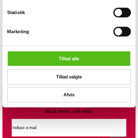
bestilling af ekstern fragtfirma) . Varen skal være betalt senest dagen 
før afhentning. 

Statistik
Afhentning finder sted torsdag den 30. april fra kl. 08.00–15.30 
samt fredag 1.  maj fra kl. 08:00-12:00.
Marketing
Afhentningsadresse
Eftersyn
Afhentning
22-04-2026 fra 12:00-15:00 - dog
30-04-2026 fra 08:00 - 15:30
kun ved forudgående aftale på
samt 01-05-2026 fra 08:00 -
telefon 2046 2483
12:00
Tillad alle
Levering
Gaffeltruck
Palleløfter
Tillad valgte
Lignende varer
Afvis
Tilmeld dig vores nyhedsbrev og modtag nyheder samt
tilbud direkte i din email.