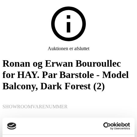
Auktionen er afsluttet
Ronan og Erwan Bouroullec
for HAY. Par Barstole - Model
Balcony, Dark Forest (2)
SHOWROOM
VARENUMMER
Aarhus
6589751
Havemøbler
Momsvare