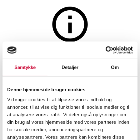
Auktionen er afsluttet
Ronan og Erwan Bouroullec
Samtykke
Detaljer
Om
for HAY. Udendørs
loungebord, Iron Red, model
Denne hjemmeside bruger cookies
Balcony.
Vi bruger cookies til at tilpasse vores indhold og
annoncer, til at vise dig funktioner til sociale medier og til
at analysere vores trafik. Vi deler også oplysninger om
SHOWROOM
VURDERING
VARENUMMER
din brug af vores hjemmeside med vores partnere inden
for sociale medier, annonceringspartnere og
Havemøbler
analysepartnere. Vores partnere kan kombinere disse
Aarhus
DKK
1.500
6584104