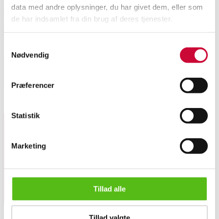
data med andre oplysninger, du har givet dem, eller som
Momsvare
de har indsamlet fra din brug af deres tjenester.
Beskrivelse
Samtykkevalg
Nødvendig
Ronan og Erwan Bouroullec. Udendørs lounge/havebord, farven Iron Red.
H. 39, L. 96,5, B. 41 cm. Fremstillet hos HAY, model Balcony Low Table.
Fremstår ubrugt i original emballage. Modelfoto.
Præferencer
Lignende varer
Statistik
Tilmeld dig vores nyhedsbrev og modtag nyheder samt
Marketing
tilbud direkte i din email.
Ronan og Erwan Bouroullec for HAY. Udendørs loungebord, Iron...
Tillad alle
Tillad valgte