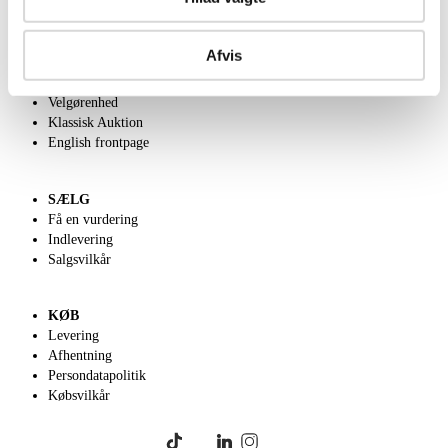
OM OS
Afvis
Om Lauritz.com
Kontakt os
Velgørenhed
Klassisk Auktion
English frontpage
SÆLG
Få en vurdering
Indlevering
Salgsvilkår
KØB
Levering
Afhentning
Persondatapolitik
Købsvilkår