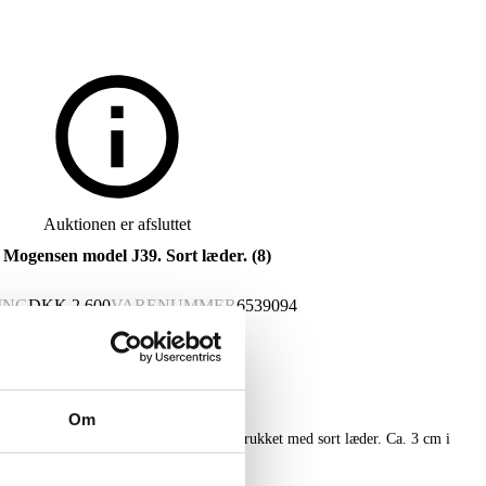
Auktionen er afsluttet
e Mogensen model J39. Sort læder. (8)
ING
DKK
2.600
VARENUMMER
6539094
Om
nsen model J39. Sæt på otte hynder, betrukket med sort læder. Ca. 3 cm i
ølger ikke. (8)