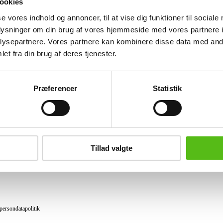
ookies
Lignende varer
se vores indhold og annoncer, til at vise dig funktioner til sociale
oplysninger om din brug af vores hjemmeside med vores partnere i
ysepartnere. Vores partnere kan kombinere disse data med andr
et fra din brug af deres tjenester.
brev og modtag nyheder samt tilbud direkte i din email.
Præferencer
Statistik
ing
tning
Tillad valgte
datapolitik
ilkår
persondatapolitik