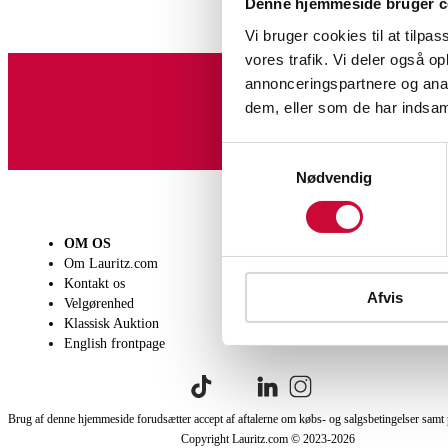
Denne hjemmeside bruger c
Vi bruger cookies til at tilpas
vores trafik. Vi deler også 
annonceringspartnere og anal
dem, eller som de har indsaml
Tilmeld dig vores nyheds
Samtykkevalg
Nødvendig
OM OS
SÆLG
KØB
Om Lauritz.com
Få en vurdering
Lever
Kontakt os
Indlevering
Afhen
Afvis
Velgørenhed
Salgsvilkår
Person
Klassisk Auktion
Købsv
English frontpage
Brug af denne hjemmeside forudsætter accept af aftalerne om købs- og salgsbetingelser samt 
Copyright Lauritz.com © 2023-
2026