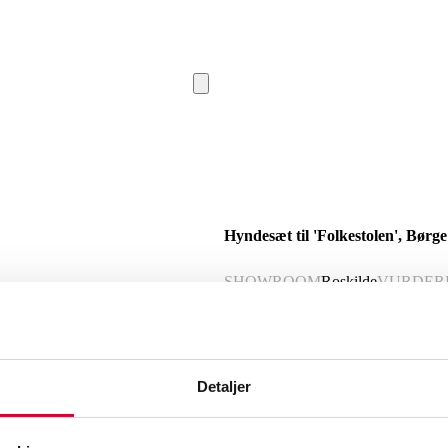
Hyndesæt til 'Folkestolen', Børg
SHOWROOM
Roskilde
VURDER
Nyproduceret vare
Momsvare
Beskrivelse
Detaljer
Hyndesæt til 'Folkestolen', Børge Moge
tykkelse. Modelfoto. Bemærk stol medf