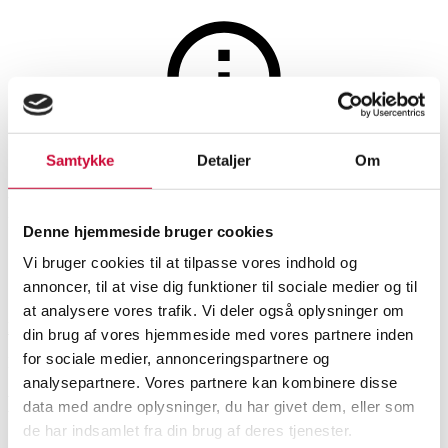
Auktionen er afsluttet
Samtykke
Detaljer
Om
Ruger riffel kal. 22LR
Denne hjemmeside bruger cookies
Vi bruger cookies til at tilpasse vores indhold og
SHOWROOM
VURDERING
VARENUMMER
annoncer, til at vise dig funktioner til sociale medier og til
at analysere vores trafik. Vi deler også oplysninger om
København
DKK
2.400
6545866
din brug af vores hjemmeside med vores partnere inden
for sociale medier, annonceringspartnere og
Momsvare
analysepartnere. Vores partnere kan kombinere disse
Beskrivelse
data med andre oplysninger, du har givet dem, eller som
Skydevåben
de har indsamlet fra din brug af deres tjenester.