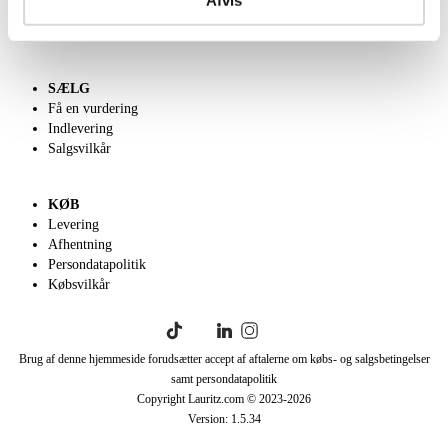
Klassisk Auktion
English frontpage
SÆLG
Få en vurdering
Indlevering
Salgsvilkår
KØB
Levering
Afhentning
Persondatapolitik
Købsvilkår
Brug af denne hjemmeside forudsætter accept af aftalerne om købs- og salgsbetingelser
samt persondatapolitik
Copyright Lauritz.com © 2023-
2026
Version:
1.5.34