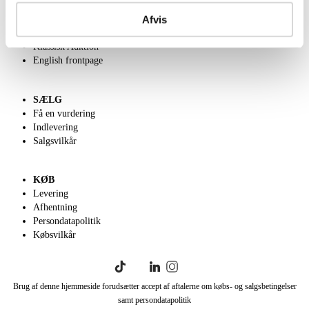
Om Lauritz.com
Afvis
Kontakt os
Velgørenhed
Klassisk Auktion
English frontpage
SÆLG
Få en vurdering
Indlevering
Salgsvilkår
KØB
Levering
Afhentning
Persondatapolitik
Købsvilkår
Brug af denne hjemmeside forudsætter accept af aftalerne om købs- og salgsbetingelser
samt persondatapolitik