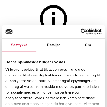
Auktionen er afsluttet
Samtykke
Detaljer
Om
Svend Weinrauch for
Hingelberg. Vase af sterling
Denne hjemmeside bruger cookies
sølv nr. 39402
Vi bruger cookies til at tilpasse vores indhold og
annoncer, til at vise dig funktioner til sociale medier og til
at analysere vores trafik. Vi deler også oplysninger om
SHOWROOM
VURDERING
VARENUMMER
din brug af vores hjemmeside med vores partnere inden
for sociale medier, annonceringspartnere og
Aarhus
DKK
3.800
6540931
analysepartnere. Vores partnere kan kombinere disse
Korpus
data med andre oplysninger, du har givet dem, eller som