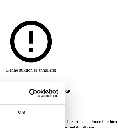
Denne auktion er annulleret
G
DKK
8.000
VARENUMMER
6506349
Om
etal. H. 48 cm, B. 50 cm. Fremstillet af Temde Leuchten,
e brugsspor. Lauritz.com indestår ikke for funktionaliteten.