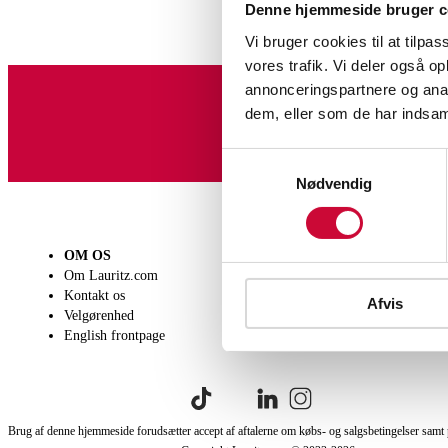
Denne hjemmeside bruger c
Vi bruger cookies til at tilpas
vores trafik. Vi deler også 
annonceringspartnere og anal
dem, eller som de har indsaml
Tilmeld dig vores nyheds
Samtykkevalg
Nødvendig
OM OS
SÆLG
KØB
Om Lauritz.com
Få en vurdering
Lever
Kontakt os
Indlevering
Afhen
Afvis
Velgørenhed
Salgsvilkår
Person
English frontpage
Købsv
Brug af denne hjemmeside forudsætter accept af aftalerne om købs- og salgsbetingelser samt 