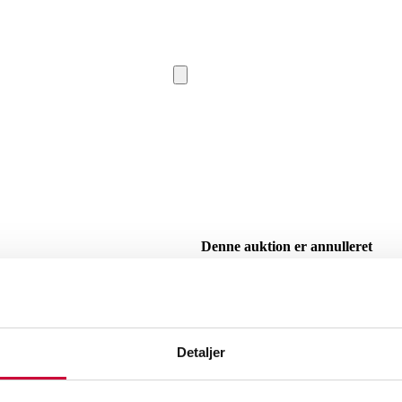
Denne auktion er annulleret
SHOWROOM
Vejle
VURDERIN
Beskrivelse
Detaljer
Max Bill (1908-1994). Pendel fra 70'erne af glas og m
Schweiz. 9 lyskilder. Fremstår med lett