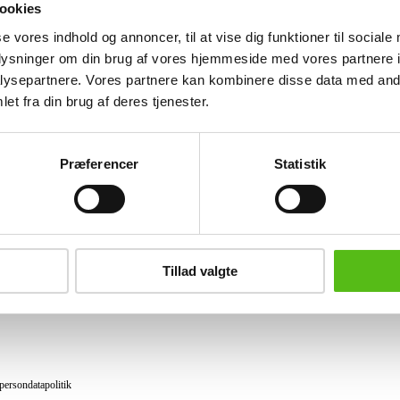
ookies
se vores indhold og annoncer, til at vise dig funktioner til sociale
Lignende varer
oplysninger om din brug af vores hjemmeside med vores partnere i
ysepartnere. Vores partnere kan kombinere disse data med andr
et fra din brug af deres tjenester.
brev og modtag nyheder samt tilbud direkte i din email.
Præferencer
Statistik
ing
tning
Tillad valgte
datapolitik
ilkår
persondatapolitik