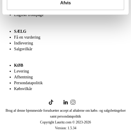
Afvis
Velgørenhed
Klassisk Auktion
English frontpage
SÆLG
Få en vurdering
Indlevering
Salgsvilkår
KØB
Levering
Afhentning
Persondatapolitik
Købsvilkår
Brug af denne hjemmeside forudsætter accept af aftalerne om købs- og salgsbetingelser
samt persondatapolitik
Copyright Lauritz.com © 2023-
2026
Version:
1.5.34