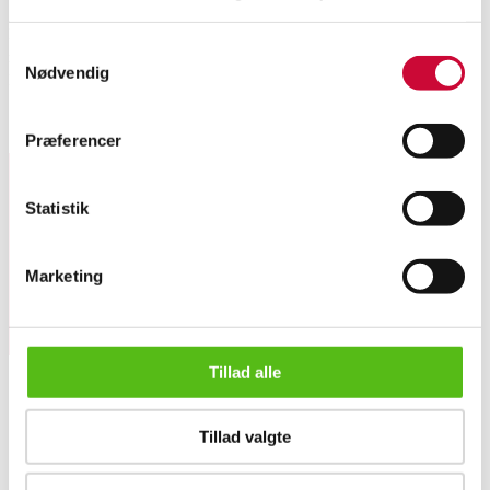
Poul Henningsen (1894-1967). PH5 pendel med skærme af hvidlakeret
Samtykkevalg
metal. Ø 50 cm. Formgivet omkring 1958. Fremstillet hos Louis Poulsen.
Nødvendig
Fremstår med brugsspor.
Lignende varer
Præferencer
Statistik
Tilmeld dig vores nyhedsbrev og modtag nyheder samt
tilbud direkte i din email.
Marketing
Tillad alle
Poul Henningsen for Louis Poulsen. 'PH5' pendel, hvid
Tillad valgte
OM OS
Om Lauritz.com
Kontakt os