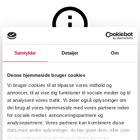
Auktionen er afsluttet
Samtykke
Detaljer
Om
Poul Henningsen for Louis
Poulsen. 'PH5' pendel, hvid
Denne hjemmeside bruger cookies
Vi bruger cookies til at tilpasse vores indhold og
annoncer, til at vise dig funktioner til sociale medier og til
SHOWROOM
VURDERING
VARENUMMER
at analysere vores trafik. Vi deler også oplysninger om
din brug af vores hjemmeside med vores partnere inden
Aalborg
DKK
1.500
6550660
for sociale medier, annonceringspartnere og
analysepartnere. Vores partnere kan kombinere disse
Loftslamper
data med andre oplysninger, du har givet dem, eller som
Beskrivelse
de har indsamlet fra din brug af deres tjenester.