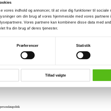
ookies
se vores indhold og annoncer, til at vise dig funktioner til sociale
Lignende varer
oplysninger om din brug af vores hjemmeside med vores partnere i
ysepartnere. Vores partnere kan kombinere disse data med andr
et fra din brug af deres tjenester.
brev og modtag nyheder samt tilbud direkte i din email.
Præferencer
Statistik
ing
tning
Tillad valgte
datapolitik
ilkår
persondatapolitik