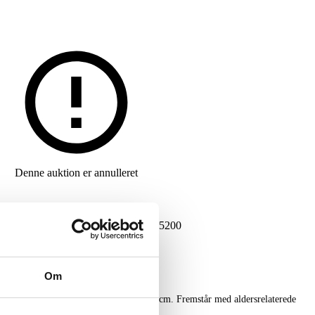
Denne auktion er annulleret
G
DKK
18.000
VARENUMMER
6535200
Om
f bronze. 6 lyskilder. L. 140 cm, B. 40 cm. Fremstår med aldersrelaterede