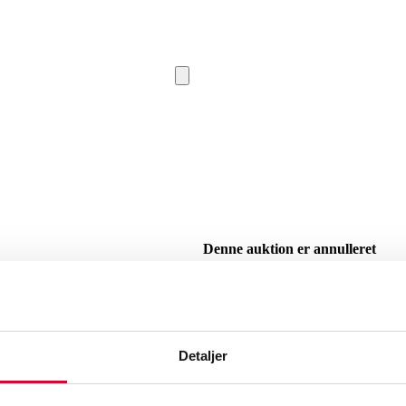
Denne auktion er annulleret
SHOWROOM
Vejle
VURDERIN
Beskrivelse
Detaljer
Stor bladformet væglampe fra 70'erne a
brugsspor, patina.