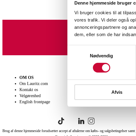
Denne hjemmeside bruger c
Vi bruger cookies til at tilpas
vores trafik. Vi deler også 
annonceringspartnere og anal
dem, eller som de har indsaml
Tilmeld dig vores nyheds
Samtykkevalg
Nødvendig
OM OS
SÆLG
KØB
Om Lauritz.com
Få en vurdering
Lever
Kontakt os
Indlevering
Afhen
Afvis
Velgørenhed
Salgsvilkår
Person
English frontpage
Købsv
Brug af denne hjemmeside forudsætter accept af aftalerne om købs- og salgsbetingelser samt 