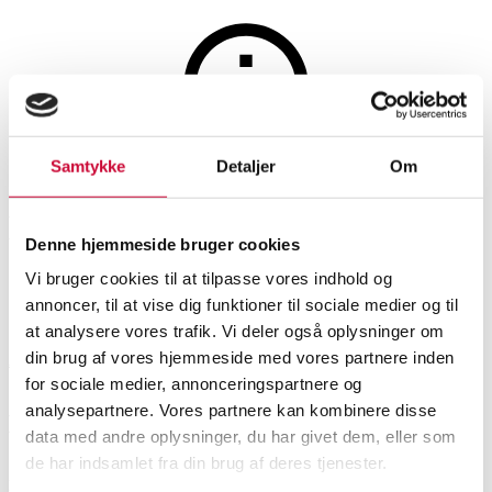
Samtykke
Detaljer
Om
Auktionen er afsluttet
LEGO. Star Wars. AT-AT
Denne hjemmeside bruger cookies
Vi bruger cookies til at tilpasse vores indhold og
SHOWROOM
VURDERING
VARENUMMER
annoncer, til at vise dig funktioner til sociale medier og til
at analysere vores trafik. Vi deler også oplysninger om
din brug af vores hjemmeside med vores partnere inden
Aarhus
DKK
9.000
6544048
for sociale medier, annonceringspartnere og
analysepartnere. Vores partnere kan kombinere disse
Beskrivelse
data med andre oplysninger, du har givet dem, eller som
Legetøj
de har indsamlet fra din brug af deres tjenester.
LEGO – STAR WARS. 75313 AT-AT. År 2021. Længde 69 cm. Højde 62