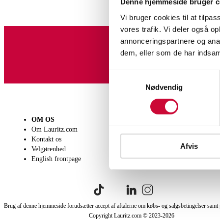
Denne hjemmeside bruger c
Vi bruger cookies til at tilpas
vores trafik. Vi deler også 
annonceringspartnere og anal
dem, eller som de har indsaml
Tilmeld dig vores nyheds
Samtykkevalg
Nødvendig
OM OS
SÆLG
KØB
Om Lauritz.com
Få en vurdering
Lever
Kontakt os
Indlevering
Afhen
Afvis
Velgørenhed
Salgsvilkår
Person
English frontpage
Købsv
Brug af denne hjemmeside forudsætter accept af aftalerne om købs- og salgsbetingelser samt 
Copyright Lauritz.com © 2023-
2026