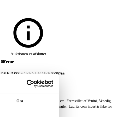
Auktionen er afsluttet
 60'erne
G
DKK
3.000
VARENUMMER
6506766
Om
'erne med 19 lyskilder. H. 98 cm, B. 30 cm. Fremstillet af Venini, Venedig,
singholder til fastholdelse af glasrør mangler. Lauritz.com indestår ikke for