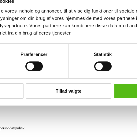
ookies
Lignende varer
se vores indhold og annoncer, til at vise dig funktioner til sociale
oplysninger om din brug af vores hjemmeside med vores partnere i
ysepartnere. Vores partnere kan kombinere disse data med andr
et fra din brug af deres tjenester.
brev og modtag nyheder samt tilbud direkte i din email.
Præferencer
Statistik
ing
tning
Tillad valgte
datapolitik
ilkår
persondatapolitik