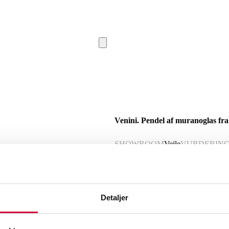
Venini. Pendel af muranoglas fra
SHOWROOM
Vejle
VURDERIN
Beskrivelse
Detaljer
Pendel fra 60'erne af muranoglas fra 60
Italien. Fremstår med brugsspor, en mes
funktionaliteten.