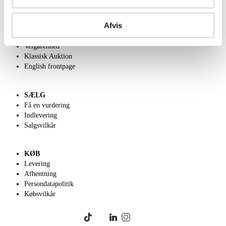
OM OS
Afvis
Om Lauritz.com
Kontakt os
Velgørenhed
Klassisk Auktion
English frontpage
SÆLG
Få en vurdering
Indlevering
Salgsvilkår
KØB
Levering
Afhentning
Persondatapolitik
Købsvilkår