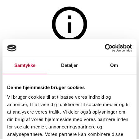
Auktionen er afsluttet
952. Matt Design og Nordal
Samtykke
Detaljer
Om
tæpper. (3)
Denne hjemmeside bruger cookies
SHOWROOM
VURDERING
VARENUMMER
Vi bruger cookies til at tilpasse vores indhold og
annoncer, til at vise dig funktioner til sociale medier og til
at analysere vores trafik. Vi deler også oplysninger om
Aalborg
DKK
1.000
6526530
din brug af vores hjemmeside med vores partnere inden
Momsvare
for sociale medier, annonceringspartnere og
Moderne tæpper
analysepartnere. Vores partnere kan kombinere disse
Beskrivelse