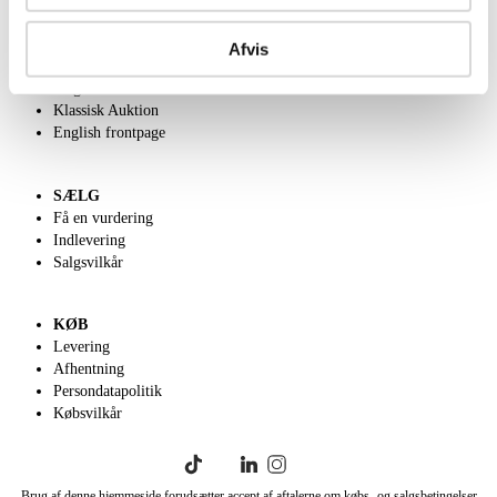
OM OS
Om Lauritz.com
Afvis
Kontakt os
Velgørenhed
Klassisk Auktion
English frontpage
SÆLG
Få en vurdering
Indlevering
Salgsvilkår
KØB
Levering
Afhentning
Persondatapolitik
Købsvilkår
Brug af denne hjemmeside forudsætter accept af aftalerne om købs- og salgsbetingelser