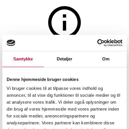
Auktionen er afsluttet
15 x Kontorskabe på hjul (15)
Samtykke
Detaljer
Om
SHOWROOM
VARENUMMER
Denne hjemmeside bruger cookies
Vi bruger cookies til at tilpasse vores indhold og
København
6587526
annoncer, til at vise dig funktioner til sociale medier og til
at analysere vores trafik. Vi deler også oplysninger om
Momsvare
din brug af vores hjemmeside med vores partnere inden
Market
for sociale medier, annonceringspartnere og
Kontormøbler
analysepartnere. Vores partnere kan kombinere disse
Beskrivelse