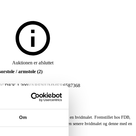
Auktionen er afsluttet
stole / armstole (2)
NG
DKK
1.300
VARENUMMER
6587368
Om
stole med tremmeryg, en af bøgetræ og en hvidmalet. Fremstillet hos FDB,
ets midte. remstår med kraftig slitage, en senere hvidmalet og denne med en