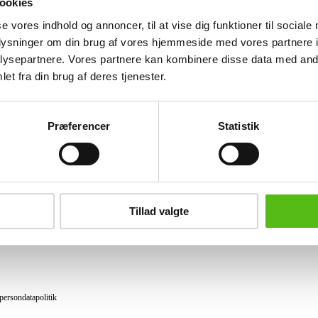
ookies
Lignende varer
se vores indhold og annoncer, til at vise dig funktioner til sociale
oplysninger om din brug af vores hjemmeside med vores partnere i
ysepartnere. Vores partnere kan kombinere disse data med andr
et fra din brug af deres tjenester.
brev og modtag nyheder samt tilbud direkte i din email.
Præferencer
Statistik
ing
tning
Tillad valgte
datapolitik
ilkår
persondatapolitik