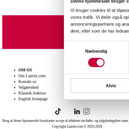
Denne hjemmeside bruger c
Vi bruger cookies til at tilpas
vores trafik. Vi deler også 
annonceringspartnere og anal
dem, eller som de har indsaml
Tilmeld dig vores nyheds
Samtykkevalg
Nødvendig
OM OS
SÆLG
KØB
Om Lauritz.com
Få en vurdering
Lever
Kontakt os
Indlevering
Afhen
Afvis
Velgørenhed
Salgsvilkår
Person
Klassisk Auktion
Købsv
English frontpage
Brug af denne hjemmeside forudsætter accept af aftalerne om købs- og salgsbetingelser samt 
Copyright Lauritz.com © 2023-
2026