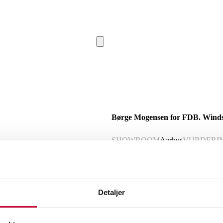
Børge Mogensen for FDB. Windsor
SHOWROOM
Aarhus
VURDERI
Beskrivelse
Detaljer
Børge Mogensen. To windsorstole / arm
en model J52B. Sh. 44-45 cm. 1900-tall
knækket sprosse. (2)