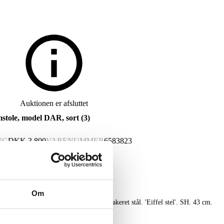
Auktionen er afsluttet
stole, model DAR, sort (3)
NG
DKK
3.800
VARENUMMER
6583823
Om
af sort polypropylen. Wirestel af sortlakeret stål. 'Eiffel stel'. SH. 43 cm.
står med lettere brugsspor. (3)