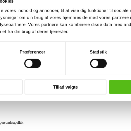
ookies
Lignende varer
se vores indhold og annoncer, til at vise dig funktioner til sociale
oplysninger om din brug af vores hjemmeside med vores partnere i
ysepartnere. Vores partnere kan kombinere disse data med andr
et fra din brug af deres tjenester.
brev og modtag nyheder samt tilbud direkte i din email.
Præferencer
Statistik
ing
tning
Tillad valgte
datapolitik
ilkår
persondatapolitik