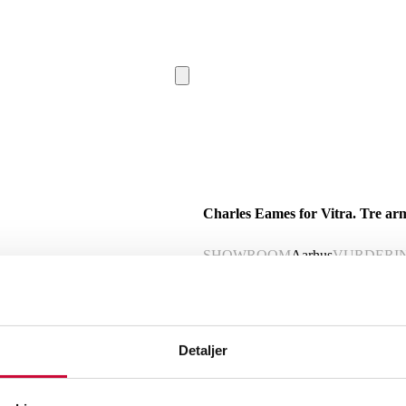
Charles Eames for Vitra. Tre arm
SHOWROOM
Aarhus
VURDERI
Momsvare
Beskrivelse
Detaljer
Charles Eames. Tre armstole med skaller 
Fremstillet hos Vitra, model DAR. Frem