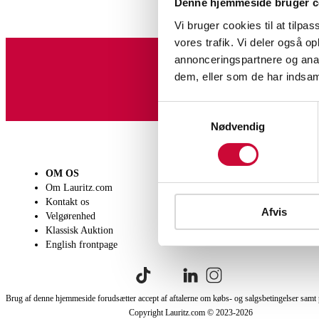
Denne hjemmeside bruger c
Vi bruger cookies til at tilpas
vores trafik. Vi deler også 
annonceringspartnere og anal
dem, eller som de har indsaml
Tilmeld dig vores nyheds
Samtykkevalg
Nødvendig
OM OS
SÆLG
KØB
Om Lauritz.com
Få en vurdering
Lever
Kontakt os
Indlevering
Afhen
Afvis
Velgørenhed
Salgsvilkår
Person
Klassisk Auktion
Købsv
English frontpage
Brug af denne hjemmeside forudsætter accept af aftalerne om købs- og salgsbetingelser samt 
Copyright Lauritz.com © 2023-
2026