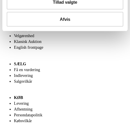
Tillad valgte
OM OS
Afvis
Om Lauritz.com
Kontakt os
Velgørenhed
Klassisk Auktion
English frontpage
SÆLG
Få en vurdering
Indlevering
Salgsvilkår
KØB
Levering
Afhentning
Persondatapolitik
Købsvilkår