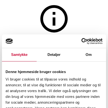
Auktionen er afsluttet
Jonas Søndergaard for Umage.
Samtykke
Detaljer
Om
Taburet / skammel model Step
It Up, Ruby Red farvet MDF
Denne hjemmeside bruger cookies
(3)
Vi bruger cookies til at tilpasse vores indhold og
annoncer, til at vise dig funktioner til sociale medier og til
at analysere vores trafik. Vi deler også oplysninger om
SHOWROOM
VURDERING
VARENUMMER
din brug af vores hjemmeside med vores partnere inden
Øvrige møbler
for sociale medier, annonceringspartnere og
Aarhus
DKK
1.300
6588352