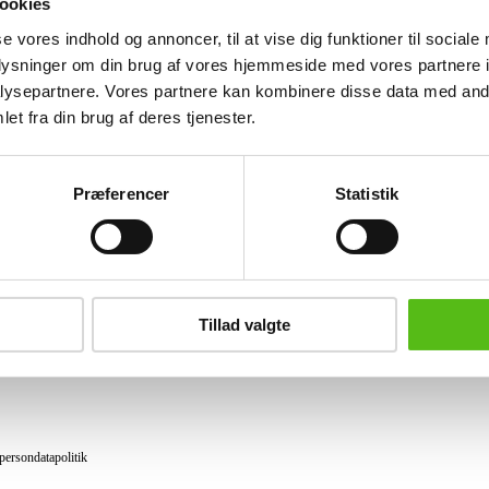
ookies
Lignende varer
se vores indhold og annoncer, til at vise dig funktioner til sociale
oplysninger om din brug af vores hjemmeside med vores partnere i
ysepartnere. Vores partnere kan kombinere disse data med andr
et fra din brug af deres tjenester.
brev og modtag nyheder samt tilbud direkte i din email.
Præferencer
Statistik
ing
tning
Tillad valgte
datapolitik
ilkår
persondatapolitik