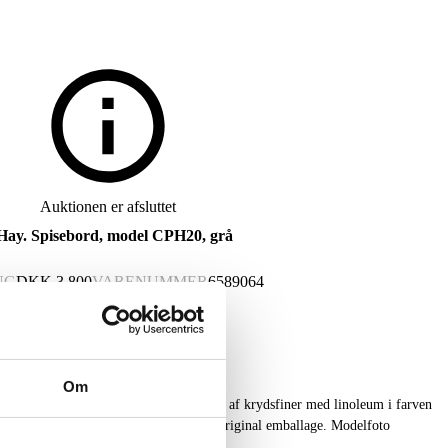
Auktionen er afsluttet
Hay. Spisebord, model CPH20, grå
NG
DKK
3.800
VARENUMMER
6589064
Om
isebord, model CPH20, med bordplade af krydsfiner med linoleum i farven
4 cm., Ø. 120 cm. Fremstår ubrugt og i original emballage. Modelfoto