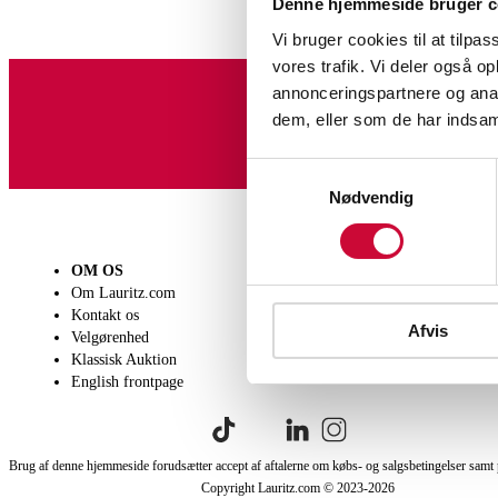
Denne hjemmeside bruger c
Vi bruger cookies til at tilpas
vores trafik. Vi deler også 
annonceringspartnere og anal
dem, eller som de har indsaml
Tilmeld dig vores nyheds
Samtykkevalg
Nødvendig
OM OS
SÆLG
KØB
Om Lauritz.com
Få en vurdering
Lever
Kontakt os
Indlevering
Afhen
Afvis
Velgørenhed
Salgsvilkår
Person
Klassisk Auktion
Købsv
English frontpage
Brug af denne hjemmeside forudsætter accept af aftalerne om købs- og salgsbetingelser samt 
Copyright Lauritz.com © 2023-
2026