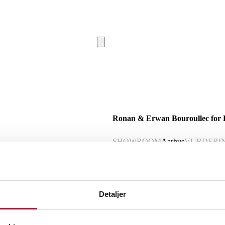
Ronan & Erwan Bouroullec for 
SHOWROOM
Aarhus
VURDERI
Momsvare
Beskrivelse
Detaljer
Ronan & Erwan Bouroullec for Hay. Sp
grå og ben af massivt lakeret eg. H. 7