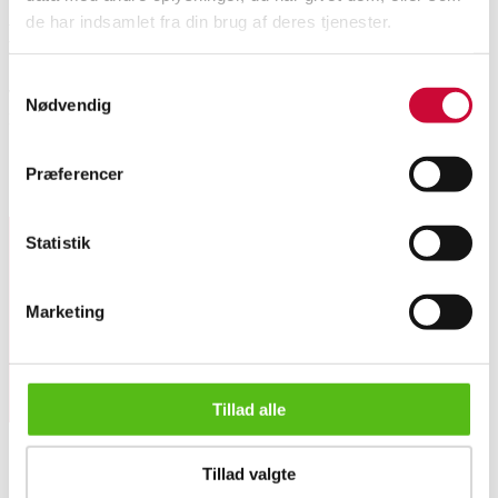
de har indsamlet fra din brug af deres tjenester.
Beskrivelse
Samtykkevalg
Thomas Alken for FDB Møbler. Spisebord / Kantinebord. Model. C204-X.
Nødvendig
Bordplade med gråt laminat samt ben/stel af massivt bemalet asketræ. Mål.
120x80x74 cm. Nyt og ubrugt. Original emballage. Modelfoto.
Præferencer
Lignende varer
Statistik
Tilmeld dig vores nyhedsbrev og modtag nyheder samt
tilbud direkte i din email.
Marketing
Tillad alle
Thomas Alken for FDB Møbler. Spisebord / Kantinebord. C204-X...
Tillad valgte