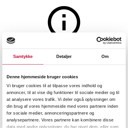
Auktionen er afsluttet
Samtykke
Detaljer
Om
Thomas Alken for FDB Møbler.
Spisebord / Kantinebord.
Denne hjemmeside bruger cookies
C204-X - Sort/Ask
Vi bruger cookies til at tilpasse vores indhold og
annoncer, til at vise dig funktioner til sociale medier og til
at analysere vores trafik. Vi deler også oplysninger om
SHOWROOM
VURDERING
VARENUMMER
din brug af vores hjemmeside med vores partnere inden
for sociale medier, annonceringspartnere og
Roskilde
DKK
1.300
6497039
Spiseborde, spisestuemøbler
analysepartnere. Vores partnere kan kombinere disse
Nyproduceret vare
Momsvare
data med andre oplysninger, du har givet dem, eller som