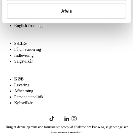
OM OS
Om Lauritz.com
Afvis
Kontakt os
Velgørenhed
English frontpage
SÆLG
Få en vurdering
Indlevering
Salgsvilkår
KØB
Levering
Afhentning
Persondatapolitik
Købsvilkår
Brug af denne hjemmeside forudsætter accept af aftalerne om købs- og salgsbetingelser
samt persondatapolitik