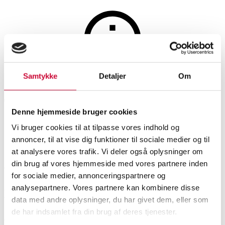
Samtykke
Detaljer
Om
Auktionen er afsluttet
To 'Manila' loungestole (2)
Denne hjemmeside bruger cookies
Vi bruger cookies til at tilpasse vores indhold og
SHOWROOM
VURDERING
VARENUMMER
annoncer, til at vise dig funktioner til sociale medier og til
at analysere vores trafik. Vi deler også oplysninger om
din brug af vores hjemmeside med vores partnere inden
Roskilde
DKK
7.400
6541913
for sociale medier, annonceringspartnere og
analysepartnere. Vores partnere kan kombinere disse
Beskrivelse
data med andre oplysninger, du har givet dem, eller som
Lænestole
de har indsamlet fra din brug af deres tjenester.
To 'Manila' lounge stole med stel af ahorn, sider og ryg med flet.