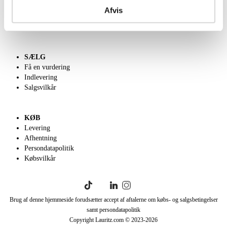
Kontakt os
Afvis
Velgørenhed
English frontpage
SÆLG
Få en vurdering
Indlevering
Salgsvilkår
KØB
Levering
Afhentning
Persondatapolitik
Købsvilkår
Brug af denne hjemmeside forudsætter accept af aftalerne om købs- og salgsbetingelser
samt persondatapolitik
Copyright Lauritz.com © 2023-
2026