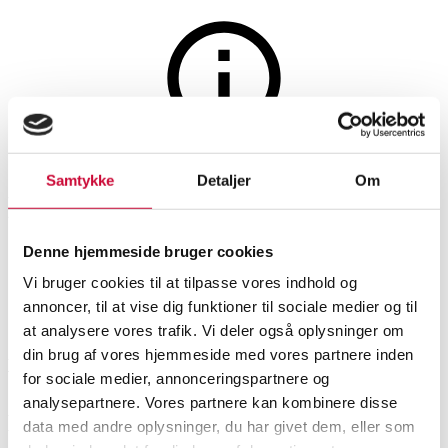
Auktionen er afsluttet
Samtykke
Detaljer
Om
Epiphone Les Paul El-guitar
samt Warwick Casket (2)
Denne hjemmeside bruger cookies
Vi bruger cookies til at tilpasse vores indhold og
annoncer, til at vise dig funktioner til sociale medier og til
SHOWROOM
VURDERING
VARENUMMER
at analysere vores trafik. Vi deler også oplysninger om
din brug af vores hjemmeside med vores partnere inden
Vejle
DKK
2.200
6550588
for sociale medier, annonceringspartnere og
analysepartnere. Vores partnere kan kombinere disse
Musik, musikinstrumenter
Beskrivelse
data med andre oplysninger, du har givet dem, eller som