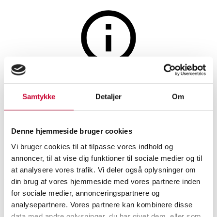
Auktionen er afsluttet
Bernina L450 og 700D
Samtykke
Detaljer
Om
symaskiner / overlock (2)
Denne hjemmeside bruger cookies
Vi bruger cookies til at tilpasse vores indhold og
SHOWROOM
VURDERING
VARENUMMER
annoncer, til at vise dig funktioner til sociale medier og til
at analysere vores trafik. Vi deler også oplysninger om
Aarhus
DKK
1.900
6589890
din brug af vores hjemmeside med vores partnere inden
for sociale medier, annonceringspartnere og
Momsvare
Øvrig elektronik
analysepartnere. Vores partnere kan kombinere disse
Beskrivelse
data med andre oplysninger, du har givet dem, eller som