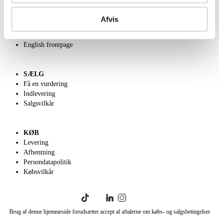
OM OS
Om Lauritz.com
Afvis
Kontakt os
Velgørenhed
English frontpage
SÆLG
Få en vurdering
Indlevering
Salgsvilkår
KØB
Levering
Afhentning
Persondatapolitik
Købsvilkår
Brug af denne hjemmeside forudsætter accept af aftalerne om købs- og salgsbetingelser