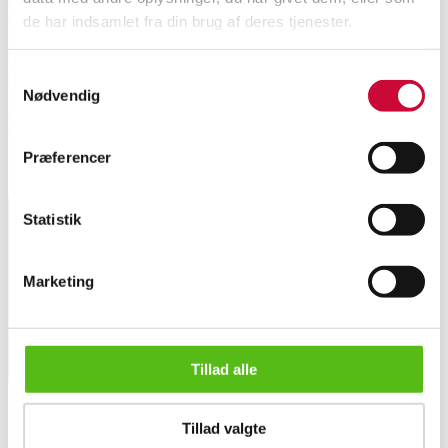
Beskrivelse
de har indsamlet fra din brug af deres tjenester.
En samling oldsager af flint bestående af otte økser, hvoraf seks slebne og et
Samtykkevalg
forarbejde, L. 9-16 cm. En med påskrift 'Bisserop DK' (Bisserup?), en
Nødvendig
anden med utydelig påskrift, muligvis '9/8-65 Silkeborg'. Endvidere en
slebet mejsel og en spydspids, L. 15,5 og 11,5 cm. (10)
Præferencer
Lignende varer
Statistik
Tilmeld dig vores nyhedsbrev og modtag nyheder samt
tilbud direkte i din email.
Marketing
Tillad alle
Danmarks oldtid. En samling oldsager af flint, yngre stenald...
Tillad valgte