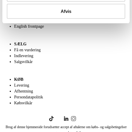
OM OS
Om Lauritz.com
Afvis
Kontakt os
Velgørenhed
English frontpage
SÆLG
Få en vurdering
Indlevering
Salgsvilkår
KØB
Levering
Afhentning
Persondatapolitik
Købsvilkår
Brug af denne hjemmeside forudsætter accept af aftalerne om købs- og salgsbetingelser