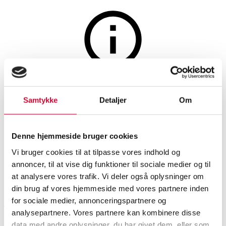
Auktionen er afsluttet
Danmarks oldtid. En samling
Samtykke
Detaljer
Om
oldsager af flint, yngre
Denne hjemmeside bruger cookies
stenalder (10)
Vi bruger cookies til at tilpasse vores indhold og
annoncer, til at vise dig funktioner til sociale medier og til
SHOWROOM
VURDERING
VARENUMMER
at analysere vores trafik. Vi deler også oplysninger om
din brug af vores hjemmeside med vores partnere inden
for sociale medier, annonceringspartnere og
Aarhus
DKK
5.000
6587312
Oldsager
analysepartnere. Vores partnere kan kombinere disse
data med andre oplysninger, du har givet dem, eller som