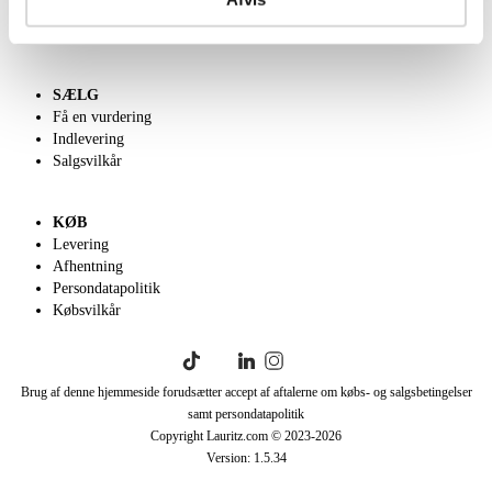
Klassisk Auktion
English frontpage
SÆLG
Få en vurdering
Indlevering
Salgsvilkår
KØB
Levering
Afhentning
Persondatapolitik
Købsvilkår
Brug af denne hjemmeside forudsætter accept af aftalerne om købs- og salgsbetingelser
samt persondatapolitik
Copyright Lauritz.com © 2023-
2026
Version:
1.5.34