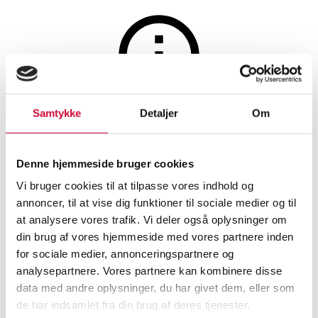
Auktionen er afsluttet
Samtykke
Detaljer
Om
Et kinesisk bleu-sur-blanc fad -
Denne hjemmeside bruger cookies
1800-tallet
Vi bruger cookies til at tilpasse vores indhold og
annoncer, til at vise dig funktioner til sociale medier og til
at analysere vores trafik. Vi deler også oplysninger om
SHOWROOM
VURDERING
VARENUMMER
din brug af vores hjemmeside med vores partnere inden
for sociale medier, annonceringspartnere og
Hørsholm
DKK
1.900
6540478
analysepartnere. Vores partnere kan kombinere disse
data med andre oplysninger, du har givet dem, eller som
Orientalsk
Beskrivelse
de har indsamlet fra din brug af deres tjenester.