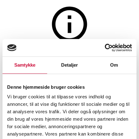
Auktionen er afsluttet
Ottomanske Tophane
Samtykke
Detaljer
Om
kaffekopper, opiumsvægte
m.m. (12)
Denne hjemmeside bruger cookies
Vi bruger cookies til at tilpasse vores indhold og
annoncer, til at vise dig funktioner til sociale medier og til
SHOWROOM
VURDERING
VARENUMMER
at analysere vores trafik. Vi deler også oplysninger om
din brug af vores hjemmeside med vores partnere inden
Vejle
DKK
1.000
6541885
for sociale medier, annonceringspartnere og
Orientalsk
analysepartnere. Vores partnere kan kombinere disse