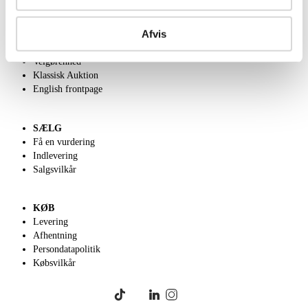
OM OS
Afvis
Om Lauritz.com
Kontakt os
Velgørenhed
Klassisk Auktion
English frontpage
SÆLG
Få en vurdering
Indlevering
Salgsvilkår
KØB
Levering
Afhentning
Persondatapolitik
Købsvilkår