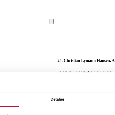
24. Christian Lymann Hansen. Ab
SHOWROOM
Vejle
VURDERIN
Beskrivelse
Detaljer
Christian Lymann Hansen (1927-2000). 