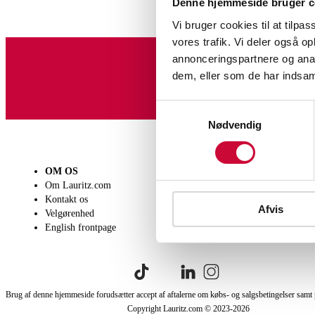
Denne hjemmeside bruger c
Vi bruger cookies til at tilpas
vores trafik. Vi deler også 
annonceringspartnere og anal
dem, eller som de har indsaml
Tilmeld dig vores nyheds
Samtykkevalg
Nødvendig
OM OS
SÆLG
KØB
Om Lauritz.com
Få en vurdering
Lever
Kontakt os
Indlevering
Afhen
Afvis
Velgørenhed
Salgsvilkår
Person
English frontpage
Købsv
Brug af denne hjemmeside forudsætter accept af aftalerne om købs- og salgsbetingelser samt 
Copyright Lauritz.com © 2023-
2026