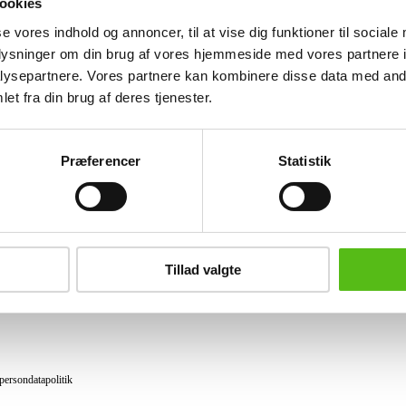
ookies
Lignende varer
se vores indhold og annoncer, til at vise dig funktioner til sociale
oplysninger om din brug af vores hjemmeside med vores partnere i
ysepartnere. Vores partnere kan kombinere disse data med andr
et fra din brug af deres tjenester.
brev og modtag nyheder samt tilbud direkte i din email.
Præferencer
Statistik
ing
tning
Tillad valgte
datapolitik
ilkår
persondatapolitik