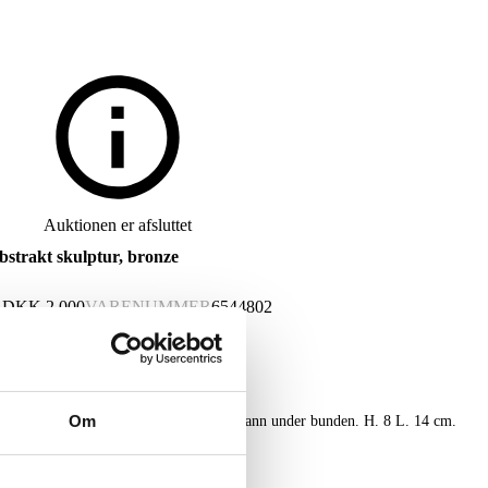
Auktionen er afsluttet
strakt skulptur, bronze
G
DKK
2.000
VARENUMMER
6544802
Om
Abstrakt skulptur af bronze, sign. Lymann under bunden. H. 8 L. 14 cm.