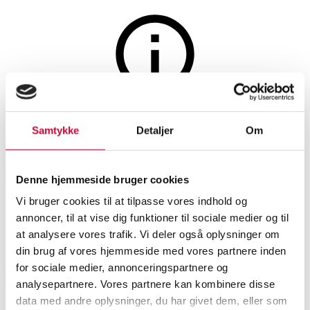
Auktionen er afsluttet
Samtykke
Detaljer
Om
CFC, Silkeborg, sofabord,
palisander, model 286,
Denne hjemmeside bruger cookies
1960'erne
Vi bruger cookies til at tilpasse vores indhold og
annoncer, til at vise dig funktioner til sociale medier og til
at analysere vores trafik. Vi deler også oplysninger om
SHOWROOM
VURDERING
VARENUMMER
din brug af vores hjemmeside med vores partnere inden
for sociale medier, annonceringspartnere og
Vejle
DKK
6.200
6568388
analysepartnere. Vores partnere kan kombinere disse
Sofaborde, småborde
data med andre oplysninger, du har givet dem, eller som