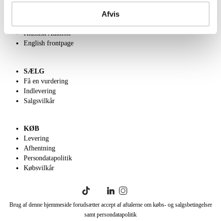
Om Lauritz.com
Afvis
Kontakt os
Velgørenhed
Klassisk Auktion
English frontpage
SÆLG
Få en vurdering
Indlevering
Salgsvilkår
KØB
Levering
Afhentning
Persondatapolitik
Købsvilkår
Brug af denne hjemmeside forudsætter accept af aftalerne om købs- og salgsbetingelser
samt persondatapolitik