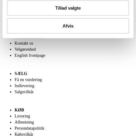
Tillad valgte
Afvis
OM OS
Om Lauritz.com
Kontakt os
Velgørenhed
English frontpage
SÆLG
Få en vurdering
Indlevering
Salgsvilkår
KØB
Levering
Afhentning
Persondatapolitik
Købsvilkår