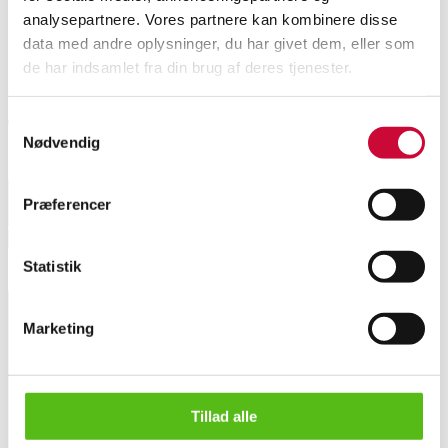
Ugeauktion lørdag
analysepartnere. Vores partnere kan kombinere disse
data med andre oplysninger, du har givet dem, eller som
de har indsamlet fra din brug af deres tjenester.
Samtykkevalg
Transportpriser
Nødvendig
For pris på transport angiv land herunder.
Select country
Præferencer
Hent
Statistik
Lignende varer
Marketing
Tilmeld dig vores nyhedsbrev og modtag nyheder samt
tilbud direkte i din email.
Dansk møbelproducent. Sofabord, teak 1960 erne
Tillad alle