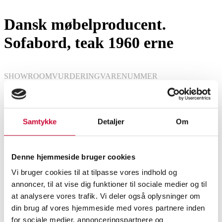
Dansk møbelproducent.
Sofabord, teak 1960 erne
SHOWROOM
VURDERING
VARENUMMER
Odense
DKK
1.500
6590227
Samtykke
Detaljer
Om
Beskrivelse
Denne hjemmeside bruger cookies
Dansk møbelproducent. Sofabord/sidebord med kvadratisk plade af fineret
teak, stel af massivt teak. H. 52 cm, 54x54 cm. Fremstår med brugspor,
Vi bruger cookies til at tilpasse vores indhold og
herunder revner samt rep. på et hjørne.
annoncer, til at vise dig funktioner til sociale medier og til
at analysere vores trafik. Vi deler også oplysninger om
Denne vare er en del af følgende auktion
Sofaborde, småborde
din brug af vores hjemmeside med vores partnere inden
for sociale medier, annonceringspartnere og