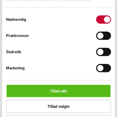
Beskrivelse
Samtykkevalg
Ubekendt møbelarkitekt, sidebord af fineret og massiv palisander,
Nødvendig
1960'erne. H. 42 B. 80 D. 38 cm. Alm. aldersrelateret slitage.
Lignende varer
Præferencer
Statistik
Tilmeld dig vores nyhedsbrev og modtag nyheder samt
tilbud direkte i din email.
Marketing
Tillad alle
Ubekendt møbelarkitekt, sidebord af palisander, 1960'erne
Tillad valgte
OM OS
Om Lauritz.com