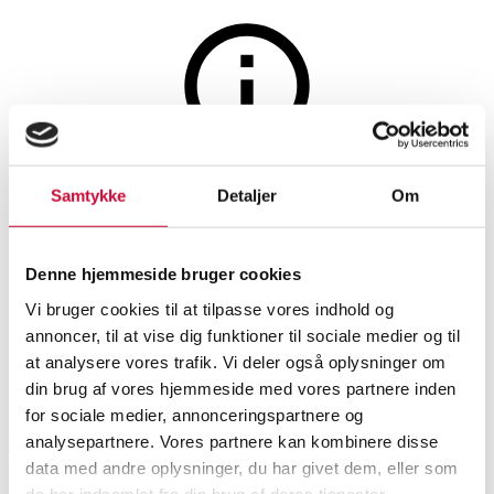
Auktionen er afsluttet
Samtykke
Detaljer
Om
Ubekendt møbelarkitekt,
sidebord af palisander,
Denne hjemmeside bruger cookies
1960'erne
Vi bruger cookies til at tilpasse vores indhold og
annoncer, til at vise dig funktioner til sociale medier og til
at analysere vores trafik. Vi deler også oplysninger om
SHOWROOM
VURDERING
VARENUMMER
din brug af vores hjemmeside med vores partnere inden
for sociale medier, annonceringspartnere og
analysepartnere. Vores partnere kan kombinere disse
Vejle
DKK
1.900
6542150
Sofaborde, småborde
data med andre oplysninger, du har givet dem, eller som
de har indsamlet fra din brug af deres tjenester.