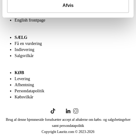
Kontakt os
Afvis
Velgørenhed
Klassisk Auktion
English frontpage
SÆLG
Få en vurdering
Indlevering
Salgsvilkår
KØB
Levering
Afhentning
Persondatapolitik
Købsvilkår
Brug af denne hjemmeside forudsætter accept af aftalerne om købs- og salgsbetingelser
samt persondatapolitik
Copyright Lauritz.com © 2023-
2026