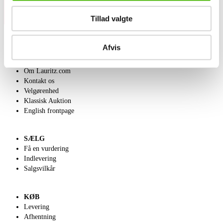
Tillad valgte
Afvis
OM OS
Om Lauritz.com
Kontakt os
Velgørenhed
Klassisk Auktion
English frontpage
SÆLG
Få en vurdering
Indlevering
Salgsvilkår
KØB
Levering
Afhentning