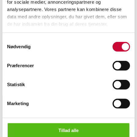
for sociale medier, annonceringspartnere og
analysepartnere. Vores partnere kan kombinere disse
Ugeauktion lørdag
data med andre oplysninger, du har givet dem, eller som
de har indsamlet fra din brug af deres tjenester.
Samtykkevalg
Transportpriser
Nødvendig
For pris på transport angiv land herunder.
Præferencer
Select country
Hent
Statistik
Lignende varer
Marketing
Tilmeld dig vores nyhedsbrev og modtag nyheder samt
William Watting, sidebord, teak, 1960'erne
tilbud direkte i din email.
Tillad alle