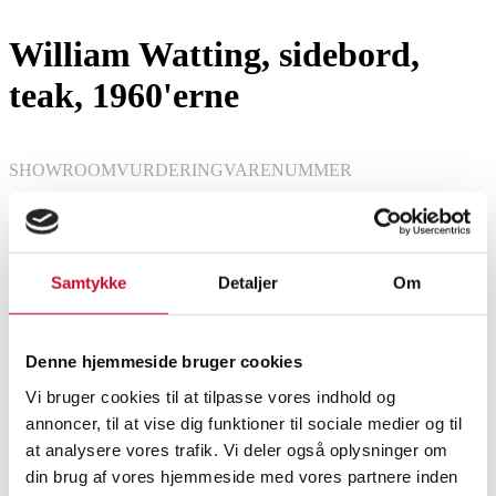
William Watting, sidebord,
teak, 1960'erne
SHOWROOM
VURDERING
VARENUMMER
Vejle
DKK
6.400
6569547
Samtykke
Detaljer
Om
Beskrivelse
William Watting, sidebord med stel af massivt teaktræ med gennembrudt
Denne hjemmeside bruger cookies
sarg samt bordplade af fineret teaktræ, afsluttet på sko af messing. H. 64 x
Vi bruger cookies til at tilpasse vores indhold og
69 x 69 cm. Fremstillet hos Mikael Laursen, Århus. Fremstår med
annoncer, til at vise dig funktioner til sociale medier og til
minimale brugsspor.
at analysere vores trafik. Vi deler også oplysninger om
Sofaborde, småborde
din brug af vores hjemmeside med vores partnere inden
Denne vare er en del af følgende auktion