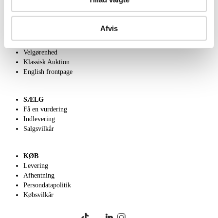
OM OS
Afvis
Om Lauritz.com
Kontakt os
Velgørenhed
Klassisk Auktion
English frontpage
SÆLG
Få en vurdering
Indlevering
Salgsvilkår
KØB
Levering
Afhentning
Persondatapolitik
Købsvilkår