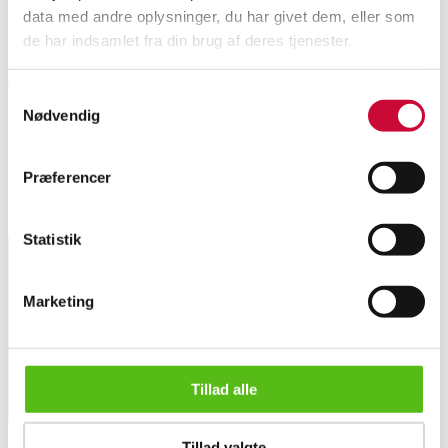
data med andre oplysninger, du har givet dem, eller som
Beskrivelse
de har indsamlet fra din brug af deres tjenester.
Grete Jalk (1920-2005), Tre-pers. sofa med stel af massivt teaktræ,
Samtykkevalg
fjederhynder betrukket med lyst nistret uld. Fremstillet og stemplet hos
Nødvendig
France & Søn, model 167, Grand Danois. L. 195 cm. Fremstår med alm.
alders- og brugspatina, dog lidt malerskrammer hist og her, der burde kunne
fjernes ret nemt.
Præferencer
Lignende varer
Statistik
Tilmeld dig vores nyhedsbrev og modtag nyheder samt
Marketing
tilbud direkte i din email.
Grete Jalk (1920-2005) for France & Sæn: Tre-pers. sofa med ...
Tillad alle
Tillad valgte