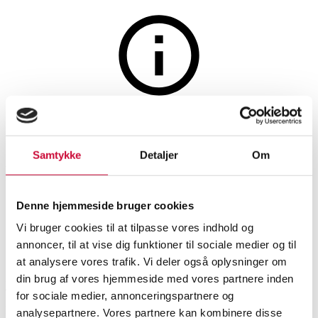
Auktionen er afsluttet
Grete Jalk (1920-2005) for
Samtykke
Detaljer
Om
France & Sæn: Tre-pers. sofa
med stel af massivt teaktræ
Denne hjemmeside bruger cookies
Vi bruger cookies til at tilpasse vores indhold og
annoncer, til at vise dig funktioner til sociale medier og til
SHOWROOM
VURDERING
VARENUMMER
at analysere vores trafik. Vi deler også oplysninger om
din brug af vores hjemmeside med vores partnere inden
Hørsholm
DKK
6.200
6594880
Sofaer, sofagrupper
for sociale medier, annonceringspartnere og
Momsvare
analysepartnere. Vores partnere kan kombinere disse