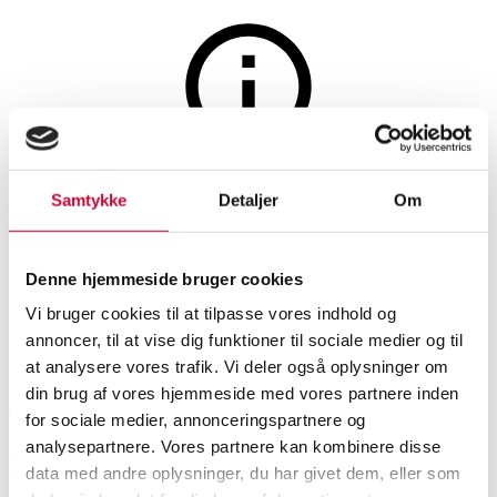
Auktionen er afsluttet
Samtykke
Detaljer
Om
Hans Thyge Design. Tre-pers.
sofa, 2000-tallet, model Mojo
Denne hjemmeside bruger cookies
Vi bruger cookies til at tilpasse vores indhold og
annoncer, til at vise dig funktioner til sociale medier og til
SHOWROOM
VURDERING
VARENUMMER
at analysere vores trafik. Vi deler også oplysninger om
din brug af vores hjemmeside med vores partnere inden
Aarhus
DKK
1.300
6593791
for sociale medier, annonceringspartnere og
analysepartnere. Vores partnere kan kombinere disse
Sofaer, sofagrupper
Beskrivelse
data med andre oplysninger, du har givet dem, eller som