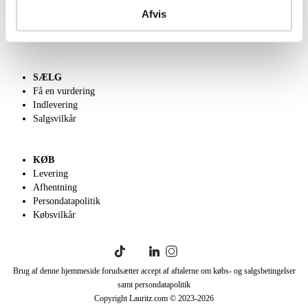
Kontakt os
Afvis
Velgørenhed
English frontpage
SÆLG
Få en vurdering
Indlevering
Salgsvilkår
KØB
Levering
Afhentning
Persondatapolitik
Købsvilkår
Brug af denne hjemmeside forudsætter accept af aftalerne om købs- og salgsbetingelser
samt persondatapolitik
Copyright Lauritz.com © 2023-
2026