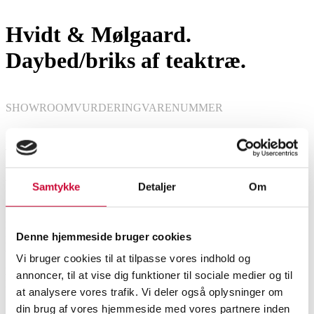
Hvidt & Mølgaard.
Daybed/briks af teaktræ.
SHOWROOM
VURDERING
VARENUMMER
Vejle
DKK
15.000
6577953
Beskrivelse
Samtykke
Detaljer
Om
Peter Hvidt (1916-1986) & Orla Mølgaard-Nielsen (1907-1993).
Denne hjemmeside bruger cookies
Daybed/briks med stel af teaktræ, runde tilspidsede ben, løse springhynder
betrukket med olivengrøn velour. Fremstillet hos France & Søn med
Vi bruger cookies til at tilpasse vores indhold og
plakette herfra. Model FD-417. H. 84 cm, sædehøjde ca. 46 cm. L. 190 cm.
annoncer, til at vise dig funktioner til sociale medier og til
D. ca. 76 cm. L. 190 cm. Fremstår med alm. brugsspor.
Sofaer, sofagrupper
at analysere vores trafik. Vi deler også oplysninger om
din brug af vores hjemmeside med vores partnere inden