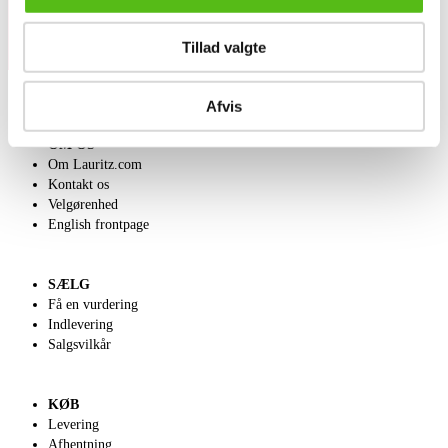
Tillad valgte
Afvis
OM OS
Om Lauritz.com
Kontakt os
Velgørenhed
English frontpage
SÆLG
Få en vurdering
Indlevering
Salgsvilkår
KØB
Levering
Afhentning