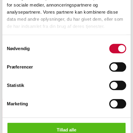
Denne vare er en del af følgende auktion
for sociale medier, annonceringspartnere og
analysepartnere. Vores partnere kan kombinere disse
Ugeauktion lørdag
data med andre oplysninger, du har givet dem, eller som
de har indsamlet fra din brug af deres tjenester.
Samtykkevalg
Nødvendig
Transportpriser
For pris på transport angiv land herunder.
Præferencer
Select country
Hent
Statistik
Lignende varer
Marketing
Hvidt & Mølgaard. Daybed/briks af teaktræ.
Tilmeld dig vores nyhedsbrev og modtag nyheder samt
tilbud direkte i din email.
Tillad alle