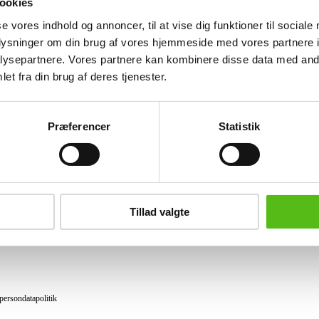
ookies
Lignende varer
se vores indhold og annoncer, til at vise dig funktioner til sociale
oplysninger om din brug af vores hjemmeside med vores partnere i
ysepartnere. Vores partnere kan kombinere disse data med andr
et fra din brug af deres tjenester.
brev og modtag nyheder samt tilbud direkte i din email.
Præferencer
Statistik
ing
tning
Tillad valgte
datapolitik
ilkår
persondatapolitik