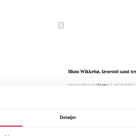
Illum Wikkelsø, lænestol samt tre
SHOWROOM
Vejle
VURDERIN
Beskrivelse
Detaljer
Illum Wikkelsø (1919-1999). Lænestol s
betrukket med stribet uldstof. Formgivet i 
196. D. ca. 75 cm. Fremstår med brugs