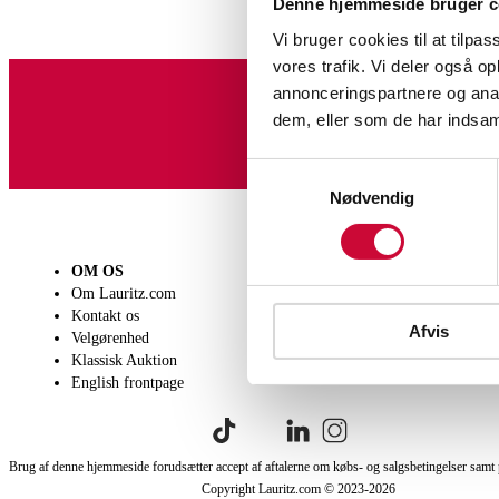
Denne hjemmeside bruger c
Vi bruger cookies til at tilpas
vores trafik. Vi deler også 
annonceringspartnere og anal
dem, eller som de har indsaml
Tilmeld dig vores nyheds
Samtykkevalg
Nødvendig
OM OS
SÆLG
KØB
Om Lauritz.com
Få en vurdering
Lever
Kontakt os
Indlevering
Afhen
Afvis
Velgørenhed
Salgsvilkår
Person
Klassisk Auktion
Købsv
English frontpage
Brug af denne hjemmeside forudsætter accept af aftalerne om købs- og salgsbetingelser samt 
Copyright Lauritz.com © 2023-
2026