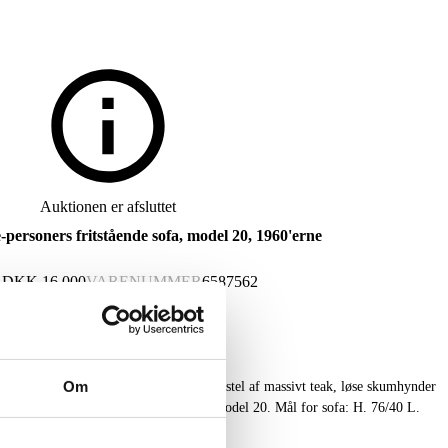
Auktionen er afsluttet
-personers fritstående sofa, model 20, 1960'erne
G
DKK
16.000
VARENUMMER
6587562
Om
amt fritstående tre-personers sofa med stel af massivt teak, løse skumhynder
1966. Fremstillet hos N. Eilersen, model 20. Mål for sofa: H. 76/40 L.
spor.