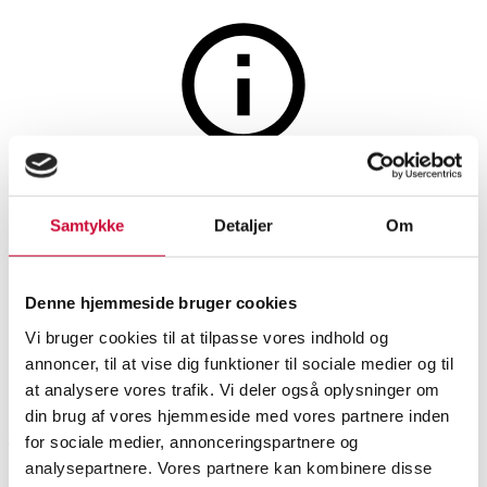
Auktionen er afsluttet
6 fl. (50 cl.) Williams' Liqueur '
Samtykke
Detaljer
Om
Pure Gold'. Likør med
guldflager. (OC)(6)
Denne hjemmeside bruger cookies
Vi bruger cookies til at tilpasse vores indhold og
annoncer, til at vise dig funktioner til sociale medier og til
SHOWROOM
VURDERING
VARENUMMER
at analysere vores trafik. Vi deler også oplysninger om
din brug af vores hjemmeside med vores partnere inden
Odense
DKK
1.300
6539199
for sociale medier, annonceringspartnere og
Spiritus
analysepartnere. Vores partnere kan kombinere disse
Momsvare