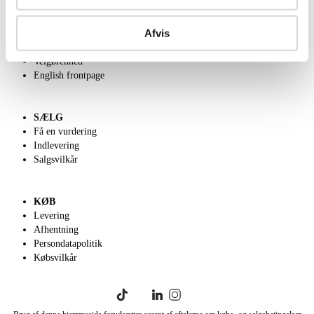
OM OS
Afvis
Om Lauritz.com
Kontakt os
Velgørenhed
English frontpage
SÆLG
Få en vurdering
Indlevering
Salgsvilkår
KØB
Levering
Afhentning
Persondatapolitik
Købsvilkår