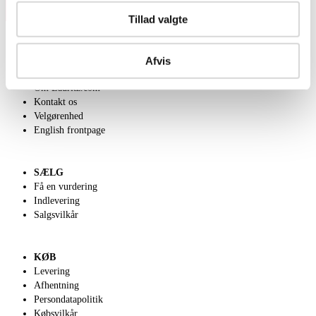
Tillad valgte
Afvis
OM OS
Om Lauritz.com
Kontakt os
Velgørenhed
English frontpage
SÆLG
Få en vurdering
Indlevering
Salgsvilkår
KØB
Levering
Afhentning
Persondatapolitik
Købsvilkår