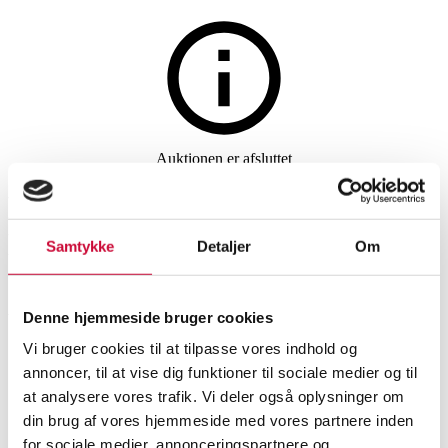
Auktionen er afsluttet
RETUR TIL SÆLGER Søren
Nissen & Ebbe Gehl. Ovalt
Samtykke
Detaljer
Om
sortlakeret spisebord med
udtræk fra Naver Collection
Denne hjemmeside bruger cookies
GM2100 serien
Vi bruger cookies til at tilpasse vores indhold og
annoncer, til at vise dig funktioner til sociale medier og til
at analysere vores trafik. Vi deler også oplysninger om
Spiseborde, spisestuemøbler
din brug af vores hjemmeside med vores partnere inden
SHOWROOM
VURDERING
VARENUMMER
for sociale medier, annonceringspartnere og