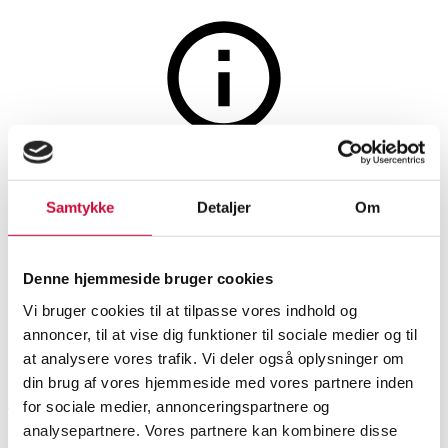
Auktionen er afsluttet
Søren Ravn Christensen for
Samtykke
Detaljer
Om
Umage. Spisebord model
Comfort Circle, ubrugt
Denne hjemmeside bruger cookies
Vi bruger cookies til at tilpasse vores indhold og
annoncer, til at vise dig funktioner til sociale medier og til
SHOWROOM
VURDERING
VARENUMMER
at analysere vores trafik. Vi deler også oplysninger om
din brug af vores hjemmeside med vores partnere inden
Aarhus
DKK
3.200
6532767
for sociale medier, annonceringspartnere og
Spiseborde, spisestuemøbler
analysepartnere. Vores partnere kan kombinere disse
Momsvare