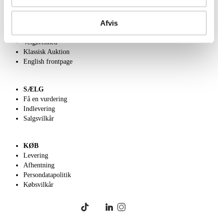
OM OS
Afvis
Om Lauritz.com
Kontakt os
Velgørenhed
Klassisk Auktion
English frontpage
SÆLG
Få en vurdering
Indlevering
Salgsvilkår
KØB
Levering
Afhentning
Persondatapolitik
Købsvilkår