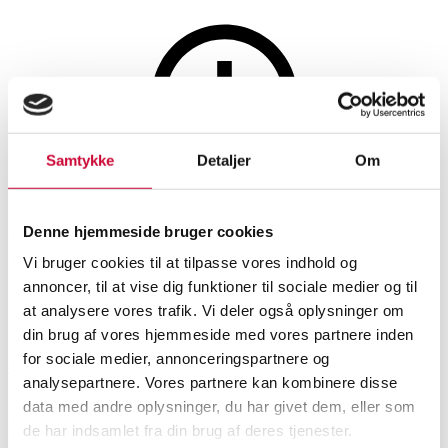
Samtykke
Detaljer
Om
Denne auktion er annulleret
Denne hjemmeside bruger cookies
Denne auktion er annulleret
Vi bruger cookies til at tilpasse vores indhold og
annoncer, til at vise dig funktioner til sociale medier og til
at analysere vores trafik. Vi deler også oplysninger om
SHOWROOM
VURDERING
VARENUMMER
din brug af vores hjemmeside med vores partnere inden
for sociale medier, annonceringspartnere og
Vejle
DKK
16.000
6545996
analysepartnere. Vores partnere kan kombinere disse
data med andre oplysninger, du har givet dem, eller som
Ægte tæpper
Beskrivelse
de har indsamlet fra din brug af deres tjenester.