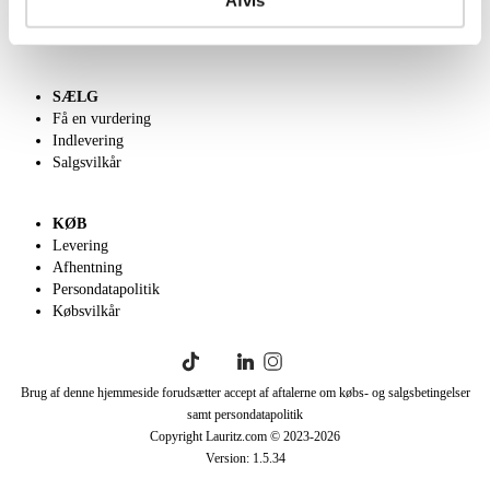
Klassisk Auktion
English frontpage
SÆLG
Få en vurdering
Indlevering
Salgsvilkår
KØB
Levering
Afhentning
Persondatapolitik
Købsvilkår
Brug af denne hjemmeside forudsætter accept af aftalerne om købs- og salgsbetingelser
samt persondatapolitik
Copyright Lauritz.com © 2023-
2026
Version:
1.5.34