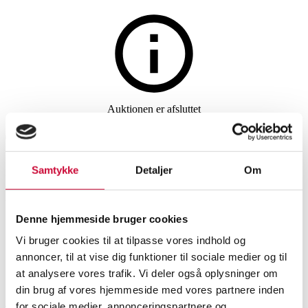
Auktionen er afsluttet
Tennisarmlænke af 14 kt.
hvidguld med
Samtykke
Detaljer
Om
Laboratorieskabte diamanter,
ca. 3.13 ct.
Denne hjemmeside bruger cookies
Vi bruger cookies til at tilpasse vores indhold og
annoncer, til at vise dig funktioner til sociale medier og til
SHOWROOM
VURDERING
VARENUMMER
at analysere vores trafik. Vi deler også oplysninger om
Tennisarmlænke af 14 kt. hvidguld med Laboratorieskabte diama
din brug af vores hjemmeside med vores partnere inden
København
DKK
21.000
6553470
for sociale medier, annonceringspartnere og