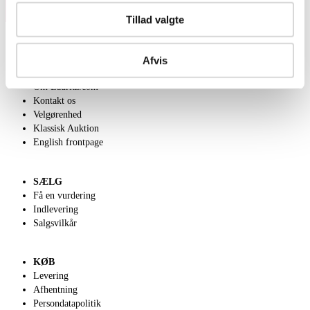
Tillad valgte
Afvis
OM OS
Om Lauritz.com
Kontakt os
Velgørenhed
Klassisk Auktion
English frontpage
SÆLG
Få en vurdering
Indlevering
Salgsvilkår
KØB
Levering
Afhentning
Persondatapolitik