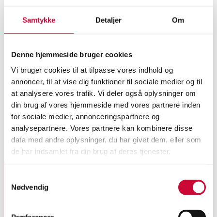
Samtykke
Detaljer
Om
Denne hjemmeside bruger cookies
Vi bruger cookies til at tilpasse vores indhold og
annoncer, til at vise dig funktioner til sociale medier og til
at analysere vores trafik. Vi deler også oplysninger om
din brug af vores hjemmeside med vores partnere inden
for sociale medier, annonceringspartnere og
analysepartnere. Vores partnere kan kombinere disse
data med andre oplysninger, du har givet dem, eller som
Fandt ingen varer med de valgte søgekriterier
de har indsamlet fra din brug af deres tjenester.
Samtykkevalg
Nødvendig
Tilmeld dig vores nyhedsbrev og modtag nyheder samt
tilbud direkte i din email.