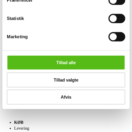
Præferencer
Statistik
Marketing
OM OS
Om Lauritz.com
Kontakt os
Velgørenhed
Tillad alle
Klassisk Auktion
English frontpage
Tillad valgte
SÆLG
Få en vurdering
Afvis
Indlevering
Salgsvilkår
KØB
Levering