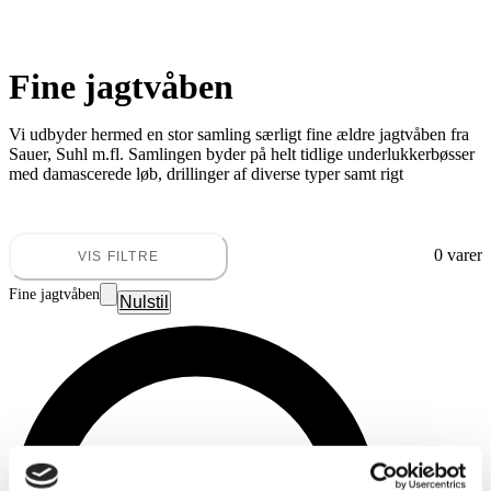
Fine jagtvåben
Vi udbyder hermed en stor samling særligt fine ældre jagtvåben fra
Sauer, Suhl m.fl. Samlingen byder på helt tidlige underlukkerbøsser
med damascerede løb, drillinger af diverse typer samt rigt
dekorerede haglbøsser. Også en antik Purdey udbydes på denne
auktion.
Eftersyn af våbnene kan ske efter aftale i afdelingen på Dandyvej 5f
7100 Vejle.
0 varer
VIS FILTRE
Fine jagtvåben
Nulstil