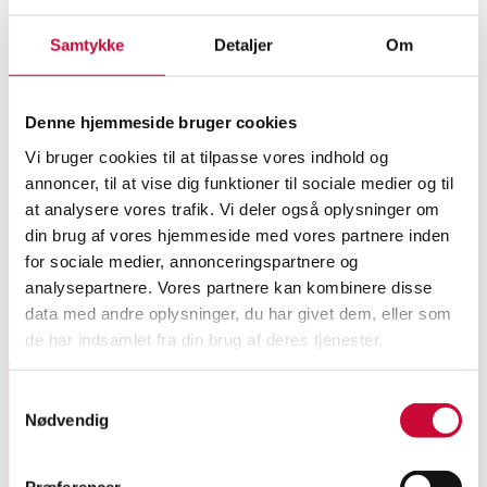
Samtykke
Detaljer
Om
Denne hjemmeside bruger cookies
Vi bruger cookies til at tilpasse vores indhold og
annoncer, til at vise dig funktioner til sociale medier og til
at analysere vores trafik. Vi deler også oplysninger om
din brug af vores hjemmeside med vores partnere inden
for sociale medier, annonceringspartnere og
analysepartnere. Vores partnere kan kombinere disse
data med andre oplysninger, du har givet dem, eller som
Fandt ingen varer med de valgte søgekriterier
de har indsamlet fra din brug af deres tjenester.
Samtykkevalg
Nødvendig
Tilmeld dig vores nyhedsbrev og modtag nyheder samt
tilbud direkte i din email.