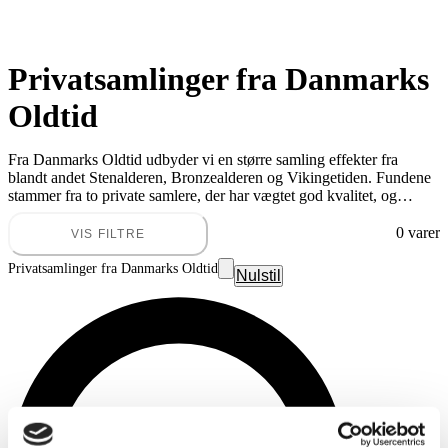
Privatsamlinger fra Danmarks
Oldtid
Fra Danmarks Oldtid udbyder vi en større samling effekter fra
blandt andet Stenalderen, Bronzealderen og Vikingetiden. Fundene
stammer fra to private samlere, der har vægtet god kvalitet, og
emnerne dækker bredt over; smykker af rav, skifer og glasperler, en
hårnål af ben fra vikingetiden, desuden arbejdsredskaber som mejsel
0 varer
VIS FILTRE
og flintsegl, samt en mangekantøkse, stridsøkser, dobbeltægget økse,
fiskehaledolk mfl. af flint og bjergart.
Privatsamlinger fra Danmarks Oldtid
Nulstil