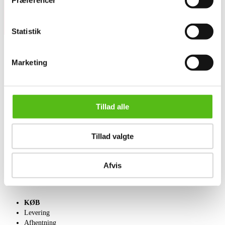
Præferencer
Statistik
Marketing
OM OS
Om Lauritz.com
Kontakt os
Velgørenhed
Tillad alle
English frontpage
Tillad valgte
SÆLG
Få en vurdering
Indlevering
Afvis
Salgsvilkår
KØB
Levering
Afhentning