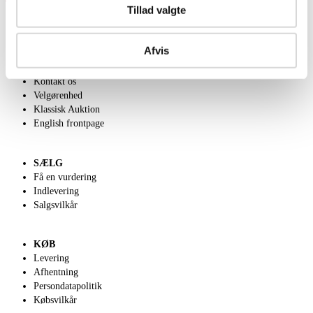
Tillad valgte
Afvis
OM OS
Om Lauritz.com
Kontakt os
Velgørenhed
Klassisk Auktion
English frontpage
SÆLG
Få en vurdering
Indlevering
Salgsvilkår
KØB
Levering
Afhentning
Persondatapolitik
Købsvilkår