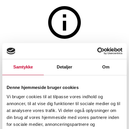
Auktionen er afsluttet
Omega 'Seamaster Ploprof'.
Samtykke
Detaljer
Om
Dykkerur af stål med sort skive
Denne hjemmeside bruger cookies
SHOWROOM
VURDERING
VARENUMMER
Vi bruger cookies til at tilpasse vores indhold og
annoncer, til at vise dig funktioner til sociale medier og til
Roskilde
DKK
48.000
6531983
at analysere vores trafik. Vi deler også oplysninger om
din brug af vores hjemmeside med vores partnere inden
Herreure
Beskrivelse
for sociale medier, annonceringspartnere og