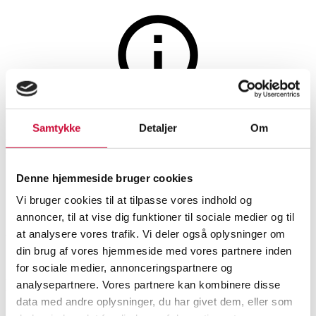
Auktionen er afsluttet
Samtykke
Detaljer
Om
Milwaukee borehammer
Denne hjemmeside bruger cookies
SHOWROOM
VURDERING
VARENUMMER
Vi bruger cookies til at tilpasse vores indhold og
annoncer, til at vise dig funktioner til sociale medier og til
København
DKK
2.000
6594440
at analysere vores trafik. Vi deler også oplysninger om
din brug af vores hjemmeside med vores partnere inden
Momsvare
for sociale medier, annonceringspartnere og
Beskrivelse
analysepartnere. Vores partnere kan kombinere disse
Værktøj, byggematerialer
data med andre oplysninger, du har givet dem, eller som