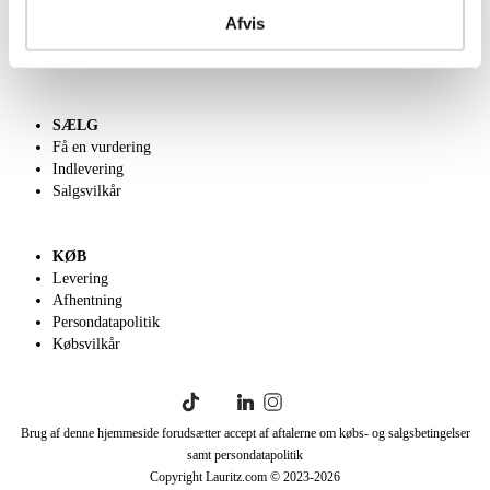
Kontakt os
Afvis
Velgørenhed
English frontpage
SÆLG
Få en vurdering
Indlevering
Salgsvilkår
KØB
Levering
Afhentning
Persondatapolitik
Købsvilkår
Brug af denne hjemmeside forudsætter accept af aftalerne om købs- og salgsbetingelser
samt persondatapolitik
Copyright Lauritz.com © 2023-
2026