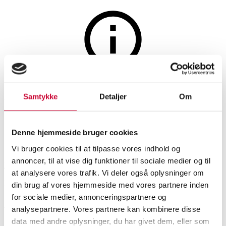
Auktionen er afsluttet
Samtykke
Detaljer
Om
Milwaukee slagnøgle
Denne hjemmeside bruger cookies
SHOWROOM
VURDERING
VARENUMMER
Vi bruger cookies til at tilpasse vores indhold og
annoncer, til at vise dig funktioner til sociale medier og til
København
DKK
1.000
6594416
at analysere vores trafik. Vi deler også oplysninger om
Momsvare
din brug af vores hjemmeside med vores partnere inden
for sociale medier, annonceringspartnere og
Beskrivelse
analysepartnere. Vores partnere kan kombinere disse
Værktøj, byggematerialer
data med andre oplysninger, du har givet dem, eller som