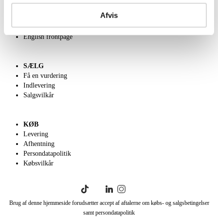
Om Lauritz.com
Afvis
Kontakt os
Velgørenhed
English frontpage
SÆLG
Få en vurdering
Indlevering
Salgsvilkår
KØB
Levering
Afhentning
Persondatapolitik
Købsvilkår
Brug af denne hjemmeside forudsætter accept af aftalerne om købs- og salgsbetingelser
samt persondatapolitik