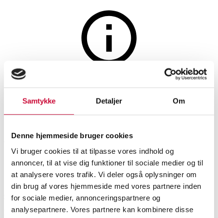
Auktionen er afsluttet
12 fl. Jean Gauthier, Liqueur
Samtykke
Detaljer
Om
de Myrtille, Distellerie
Ardèchoise. 35 cl. (12)
Denne hjemmeside bruger cookies
Vi bruger cookies til at tilpasse vores indhold og
annoncer, til at vise dig funktioner til sociale medier og til
SHOWROOM
VURDERING
VARENUMMER
at analysere vores trafik. Vi deler også oplysninger om
din brug af vores hjemmeside med vores partnere inden
Odense
DKK
1.300
6538419
for sociale medier, annonceringspartnere og
Vin
analysepartnere. Vores partnere kan kombinere disse
Momsvare