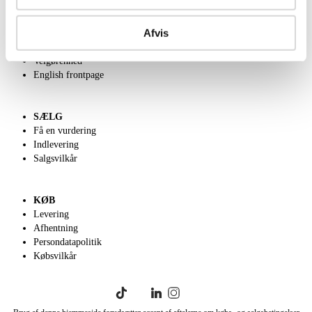
OM OS
Afvis
Om Lauritz.com
Kontakt os
Velgørenhed
English frontpage
SÆLG
Få en vurdering
Indlevering
Salgsvilkår
KØB
Levering
Afhentning
Persondatapolitik
Købsvilkår